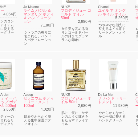
ANE
Jo Malone
NUXE
Chanel
N
ター
ライム バジル ＆
プロディジュー ゴ
ユイル ア オング
4,054円
マンダリン ボディ
ールド オイル
ル ネイル オイル
＆ ハンド ローシ
50ml
5,260円
オ
タンのロン
ョン
2,980円
ーアイテム
7,180円
つややかな指先に
チに使える
女性美を高める香
整えるネイル用ト
タークリー
シトラスの香りに
りとゴールドパー
リートメントオイ
包まれる、ハンド
ルの輝きでグラマ
ル
＆ボディローショ
ラスな印象に
ン
 Arden
Aesop
NUXE
De La Mer
C
ティー ハ
ゼラニウム ボディ
プロディジュー オ
ザ･ハンド トリー
ップ ボデ
トリートメント
イル 50ml
トメント
 500ml
100ml
2,680円
11,980円
2,650円
4,020円
肌に、髪に、サテ
やわらかくなめら
ンティーの
肌をやわらかく整
ンのような輝きを
かな手肌に整える
包まれるリ
える集中保湿ボデ
もたらすドライオ
ハンドクリーム
ボディクリ
ィオイル
イル