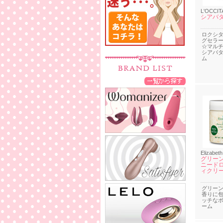
L'OCCIT
シアバ
ロクシ
グセラ
☆マル
シアバ
ム
Elizabeth
グリーン
ニードロ
ィクリーム
グリー
香りに
ッチな
ーム