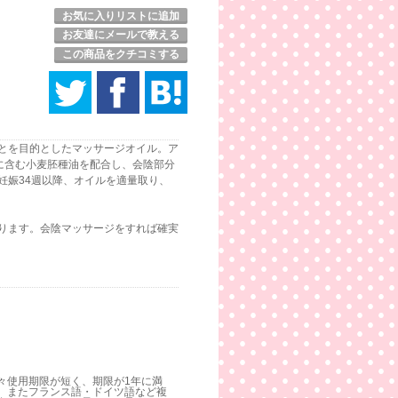
お気に入りリストに追加
お友達にメールで教える
この商品をクチコミする
とを目的としたマッサージオイル。ア
に含む小麦胚種油を配合し、会陰部分
妊娠34週以降、オイルを適量取り、
ります。会陰マッサージをすれば確実
々使用期限が短く、期限が1年に満
。またフランス語・ドイツ語など複