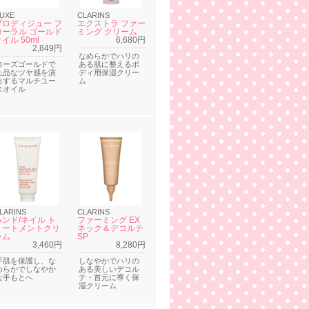
UXE
CLARINS
プロディジュー フ
エクストラ ファー
ローラル ゴールド
ミング クリーム
イル 50ml
6,680円
2,849円
なめらかでハリの
ローズゴールドで
ある肌に整えるボ
上品なツヤ感を演
ディ用保湿クリー
出するマルチユー
ム
スオイル
LARINS
CLARINS
ハンド/ネイル ト
ファーミング EX
リートメントクリ
ネック＆デコルテ
ーム
SP
3,460円
8,280円
手肌を保護し、な
しなやかでハリの
めらかでしなやか
ある美しいデコル
な手もとへ
テ・首元に導く保
湿クリーム