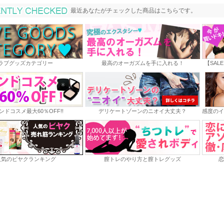
最近あなたがチェックした商品
最近あなたがチェックした商品はこちらです。
ラブグッズカテゴリー
最高のオーガズムを手に入れる！
【SAL
ンドコスメ最大60％OFF!!
デリケートゾーンのニオイ大丈夫？
感度のイ
人気のビヤクランキング
膣トレのやり方と膣トレグッズ
恋