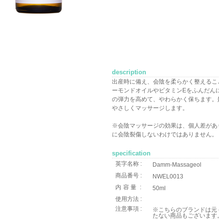
description
出産時に備え、会陰を柔らかく整えるこ
ーモンドオイルやビタミンEをふんだん
の弾力を高めて、やわらかく保ちます。
やさしくマッサージします。
※会陰マッサージの効果は、個人差があ
に会陰裂傷しないわけではありません。
specification
英字名称 :
Damm-Massageol
商品番号 :
NWEL0013
内容量
:
50ml
使用方法 :
注意事項 :
※こちらのブランドは元
たない商品もございます