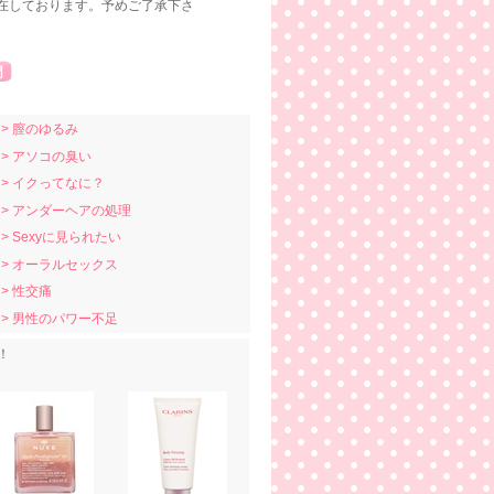
在しております。予めご了承下さ
> 膣のゆるみ
> アソコの臭い
> イクってなに？
> アンダーヘアの処理
> Sexyに見られたい
> オーラルセックス
> 性交痛
> 男性のパワー不足
！