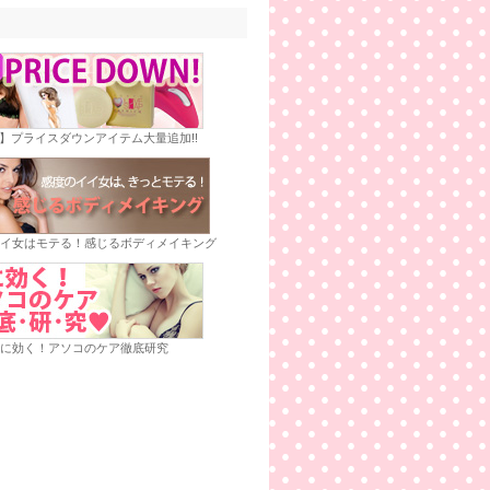
E】プライスダウンアイテム大量追加!!
イ女はモテる！感じるボディメイキング
に効く！アソコのケア徹底研究