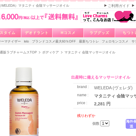
WELEDA）マタニティ 会陰マッサージオイル
ご利用ガイド
スタイム
デオドラント
Hコスメ
ラブグッズ
ちつト
ウーマナイザー
lelo
ブランドコスメ最大60％OFF
最新ちつトレ
フェロモンコスメ
サ
通販ラブチャームスTOP
ボディケア
マタニティ 会陰マッサージオイル
出産時に備えるマッサージオイル
brand :
WELEDA (ヴェレダ)
name :
マタニティ 会陰マッ
price :
2,281 円
残りわずか
海外
個数
送