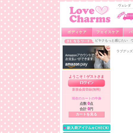
ヴェレダ（
ボディケア
フェイスケア
バ
ビヤクもっと感じたい
ラブグッズ
ようこそ！ゲストさま
新規会員登録(無料)
現在のカートの中身
点数
0
点
合計
0
円
カートを見る