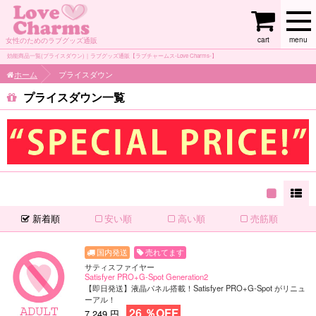
cart
menu
女性のためのラブグッズ通販
効能商品一覧(プライスダウン)｜ラブグッズ通販【ラブチャームス-Love Charms-】
ホーム
プライスダウン
プライスダウン
新着順
安い順
高い順
売筋順
売れてます
サティスファイヤー
Satisfyer PRO+G-Spot Generation2
【即日発送】液晶パネル搭載！Satisfyer PRO+G-Spot がリニュ
ーアル！
26 ％OFF
7,249 円