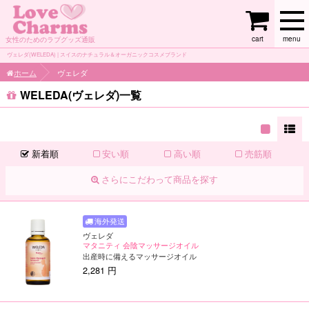
cart
menu
女性のためのラブグッズ通販
ヴェレダ(WELEDA) | スイスのナチュラル＆オーガニックコスメブランド
ホーム
ヴェレダ
WELEDA(ヴェレダ)一覧
新着順
安い順
高い順
売筋順
さらにこだわって商品を探す
ヴェレダ
マタニティ 会陰マッサージオイル
出産時に備えるマッサージオイル
2,281 円