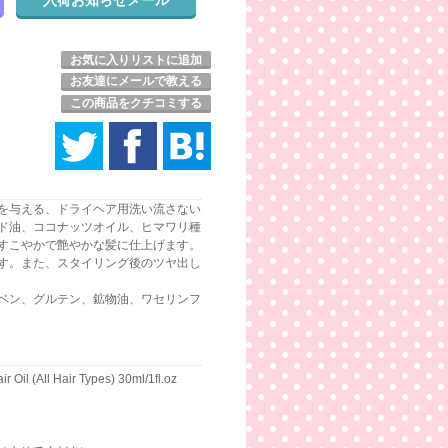
お気に入りリストに追加
お友達にメールで教える
この商品をクチコミする
を与える、ドライヘア用洗い流さない
ド油、ココナッツオイル、ヒマワリ種
すこやかで艶やかな髪に仕上げます。
す。また、スタイリング後のツヤ出し
ベン、グルテン、鉱物油、ワセリンフ
r Oil (All Hair Types) 30ml/1fl.oz