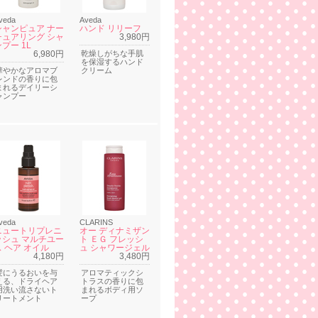
veda
Aveda
シャンピュア ナー
ハンド リリーフ
チュアリング シャ
3,980円
プー 1L
6,980円
乾燥しがちな手肌
を保湿するハンド
華やかなアロマブ
クリーム
レンドの香りに包
まれるデイリーシ
ャンプー
veda
CLARINS
ニュートリプレニ
オー ディナミザン
ッシュ マルチユー
ト ＥＧ フレッシ
ス ヘア オイル
ュ シャワージェル
4,180円
3,480円
髪にうるおいを与
アロマティックシ
える、ドライヘア
トラスの香りに包
用洗い流さないト
まれるボディ用ソ
リートメント
ープ