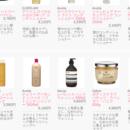
GUERLAIN
Aveda
Aveda
A
レットリー
アベイユ ロイヤル
ローズマリーミン
シャンピュア ナー
ーバーム
スカルプ&ヘア コ
ト ライト コンデ
チュアリング コン
3,780円
ンディショナー
ィショナー 250ml
ディショナー
ン
8,120円
3,290円
250ml
りにくい髪
3,190円
おいを与え
頭皮と髪をケアし
軽やかなツヤ髪に
イリングヘ
て、指通りのなめ
仕上げる、アロマ
髪のコンディショ
ム
らかな髪へ
ブレンド コンディ
ンを整え、ツヤや
ショナー
かに仕上げるコン
ディショナー
S
Aveda
Aesop
Sabon
A
 シャワ
チェリー アーモン
レバレンス ハンド
ボディスクラブ
 ローショ
ド シリーズ ソフ
ウォッシュ 500ml
パチュリ・ラベン
ック
トニング シャンプ
4,860円
ダー・バニラ
3,580円
ー 1000ml
600g
9,160円
やさしく角質を落
4,980円
ンシャルオ
とし、なめらかに
心地よい香
スイートフローラ
洗い上げるハンド
エキゾチックな香
まれるボデ
ルが香るノーマル
ウォッシュ
りに包まれなが
プ
ヘア用デイリーシ
ら、なめらかな肌
ャンプー
に整えるボディス
クラブ