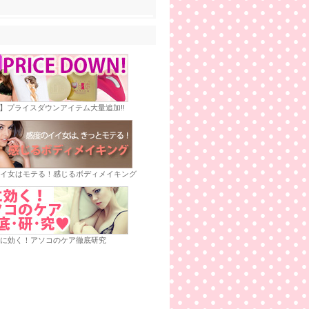
E】プライスダウンアイテム大量追加!!
イ女はモテる！感じるボディメイキング
に効く！アソコのケア徹底研究