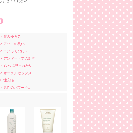
じませてください。
> 膣のゆるみ
> アソコの臭い
> イクってなに？
> アンダーヘアの処理
> Sexyに見られたい
> オーラルセックス
> 性交痛
> 男性のパワー不足
！