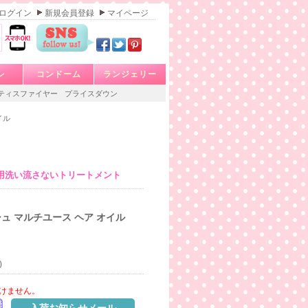
ログイン
新規会員登録
マイページ
レ
コンドーム
ランジェリー
ティスファイヤー
プライスダウン
イル
用洗い流さないトリートメント
ュ マルチユース ヘア オイル
)
けません。
発