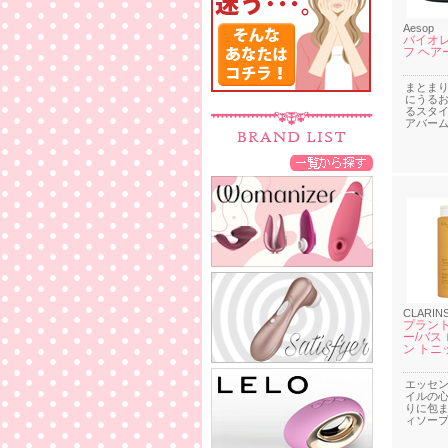
Aesop
バイオ
フ ヘア
まとま
にうる
るスタ
アバー
CLARIN
プラント
ー/バス
ン トニ
エッセ
イルの
りに包
ィソー