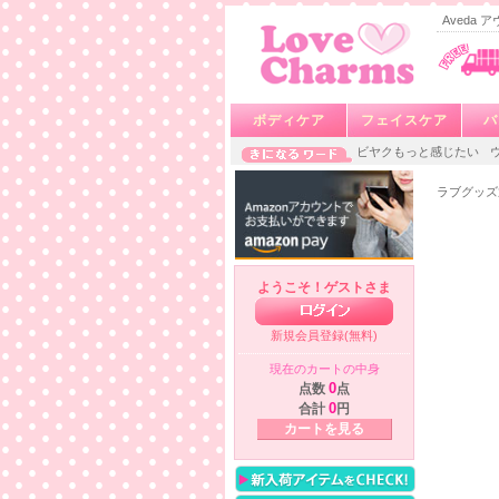
Aveda
ボディケア
フェイスケア
バ
ビヤクもっと感じたい
ラブグッズ
ようこそ！ゲストさま
新規会員登録(無料)
現在のカートの中身
点数
0
点
合計
0
円
カートを見る