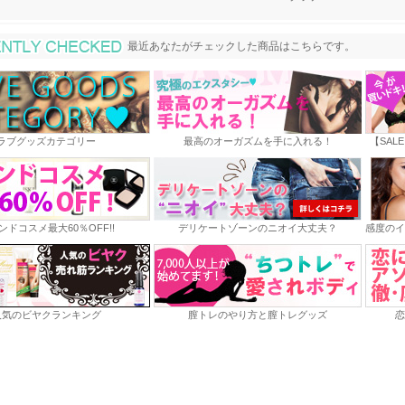
最近あなたがチェックした商品
最近あなたがチェックした商品はこちらです。
ラブグッズカテゴリー
最高のオーガズムを手に入れる！
【SAL
ンドコスメ最大60％OFF!!
デリケートゾーンのニオイ大丈夫？
感度のイ
人気のビヤクランキング
膣トレのやり方と膣トレグッズ
恋