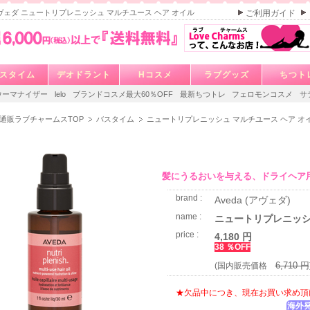
 アヴェダ ニュートリプレニッシュ マルチユース ヘア オイル
ご利用ガイド
スタイム
デオドラント
Hコスメ
ラブグッズ
ちつト
ウーマナイザー
lelo
ブランドコスメ最大60％OFF
最新ちつトレ
フェロモンコスメ
サ
通販ラブチャームスTOP
バスタイム
ニュートリプレニッシュ マルチユース ヘア オ
髪にうるおいを与える、ドライヘア
brand :
Aveda (アヴェダ)
name :
ニュートリプレニッシ
price :
4,180 円
38 ％OFF
6,710 円
(国内販売価格
★欠品中につき、現在お買い求め頂
海外