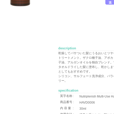
送
description
乾燥してパサついた髪にうるおいとツヤ
トリートメント。ザクロ種子油、アボカ
子油、アルガンオイルを独自ブレンド。
タオルドライした髪に塗布し、乾かしま
としてもおすすめです。
シリコン、サルフェート洗浄成分、パラ
リー。
specification
英字名称 :
Nutriplenish Multi-Use Hai
商品番号 :
HAVD0006
内容量
:
30ml