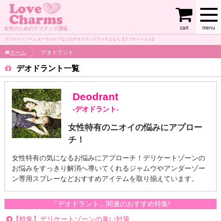
cart
menu
女性のためのラブグッズ通販
デリケートゾーン,オーラルケアなどのデオドランドアイテムなら【ラブチャームス】
ホーム
デオドラント
デオドラント
Deodrant
-デオドラント-
女性特有のニオイの悩みにアプロー
チ！
女性特有の気になるお悩みにアプローチ！デリケートゾーンの
お悩みをすっきり解消へ導いてくれるジャムウやアンダーゾー
ン専用スプレーなどおすすめアイテムを取り揃えています。
「デオドラント」関連のおすすめ特集!
【特集】デリケートゾーンの臭い対策