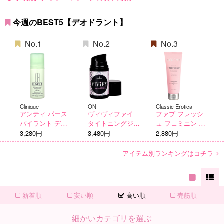
今週のBEST5【デオドラント】
No.1
No.2
No.3
Clinique
ON
Classic Erotica
アンティ パース
ヴィヴィファイ
ファブ フレッシ
パイラント デオ
タイトニングジェ
ュ フェミニン ウ
ドラント ロール
ル
ォッシュ
3,280円
3,480円
2,880円
オン 75ml
アイテム別ランキングはコチラ
新着順
安い順
高い順
売筋順
細かいカテゴリを選ぶ