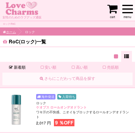
cart
menu
女性のためのラブグッズ通販
ロック/RoC
ホーム
ロック
RoC(ロック)一覧
新着順
安い順
高い順
売筋順
さらにこだわって商品を探す
入荷待ち
ロック
ケオプス ロールオンデオドラント
ワキ汗の不快感、ニオイをブロックするロールオンデオドラン
ト
9 ％OFF
2,017 円