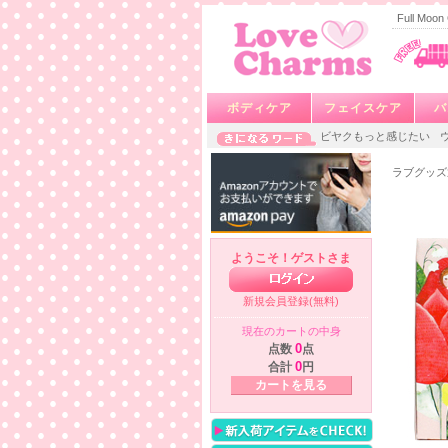
Full M
ボディケア
フェイスケア
バ
ビヤクもっと感じたい
ラブグッズ
ようこそ！ゲストさま
新規会員登録(無料)
現在のカートの中身
点数
0
点
合計
0
円
カートを見る