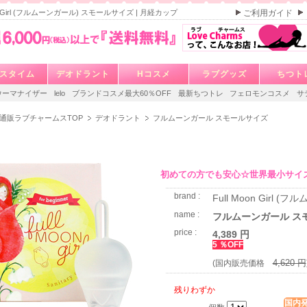
oon Girl (フルムーンガール) スモールサイズ | 月経カップ
ご利用ガイド
スタイム
デオドラント
Hコスメ
ラブグッズ
ちつト
ウーマナイザー
lelo
ブランドコスメ最大60％OFF
最新ちつトレ
フェロモンコスメ
サ
通販ラブチャームスTOP
デオドラント
フルムーンガール スモールサイズ
初めての方でも安心☆世界最小サイ
brand :
Full Moon Girl (
name :
フルムーンガール ス
price :
4,389 円
5 ％OFF
4,620 円
(国内販売価格
残りわずか
国内