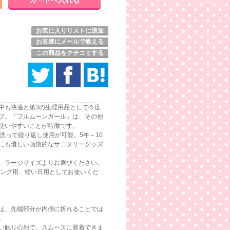
お気に入りリストに追加
お友達にメールで教える
この商品をクチコミする
中も快適と第3の生理用品として今世
プ。「フルムーンガール」は、その他
使いやすいことが特徴です。
洗って繰り返し使用が可能。5年～10
にも優しい画期的なサニタリーグッズ
、ラージサイズよりお選びください。
ニング用、軽い日用としてお使いくだ
は、先端部分が内側に折れることでは
。
い触り心地で、スムースに装着できま