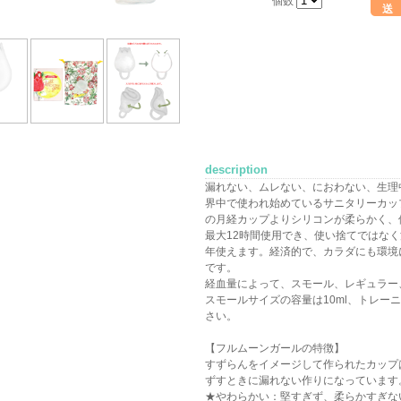
個数
送
description
漏れない、ムレない、におわない、生理
界中で使われ始めているサニタリーカッ
の月経カップよりシリコンが柔らかく、
最大12時間使用でき、使い捨てではなく
年使えます。経済的で、カラダにも環境
です。
経血量によって、スモール、レギュラー
スモールサイズの容量は10ml、トレー
さい。
【フルムーンガールの特徴】
すずらんをイメージして作られたカップ
ずすときに漏れない作りになっています
★やわらかい：堅すぎず、柔らかすぎな