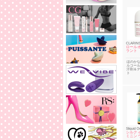
CLARIN
ロールオ
ラント
ほのか
ルコー
汗剤＆
ト
Sliquid O
シルクィ
ミニン 