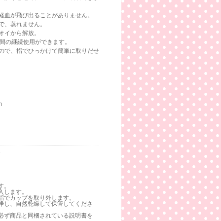
経血が飛び出ることがありません。
で、蒸れません。
オイから解放。
時間の継続使用ができます。
ので、指でひっかけて簡単に取りだせ
m
e
す。
入します。
指でカップを取り外します。
浄し、自然乾燥して保管してくださ
必ず商品と同梱されている説明書を