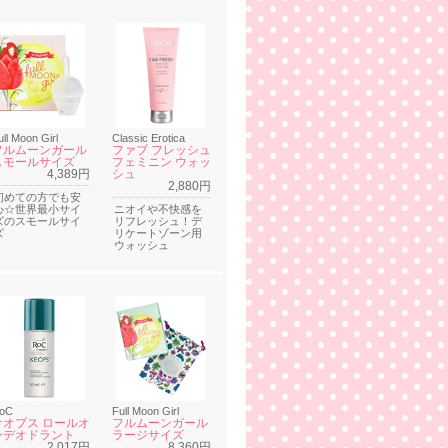
ull Moon Girl
Classic Erotica
フルムーンガール
ファブ フレッシュ
スモールサイズ
フェミニン ウォッ
4,389円
シュ
2,880円
初めての方でも安
心☆世界最小サイ
ニオイや不快感を
ズのスモールサイ
リフレッシュ！デ
ズ
リケートゾーン用
ウォッシュ
oC
Full Moon Girl
ケオプス ロールオ
フルムーンガール
ンデオドラント
ラージサイズ
2,017円
8,360円