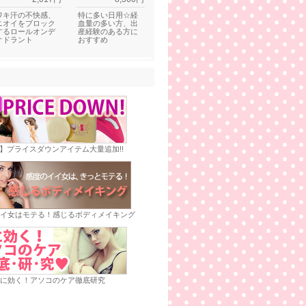
ワキ汗の不快感、
特に多い日用☆経
ニオイをブロック
血量の多い方、出
するロールオンデ
産経験のある方に
オドラント
おすすめ
E】プライスダウンアイテム大量追加!!
イ女はモテる！感じるボディメイキング
に効く！アソコのケア徹底研究