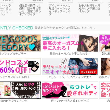
リン・パラ
個包装で携帯にも
デイリーユースに
お手入れ簡単☆月
リー☆優し
便利！肌を落ち着
最適☆ベーシック
経カップ専用の洗
のフェミニ
かせ、清潔に保つ
なレギュラーサイ
浄カップ
ッシュ
ボディワイプ
ズ
最近あなたがチェックした商品
最近あなたがチェックした商品はこちらです。
ラブグッズカテゴリー
最高のオーガズムを手に入れる！
【SAL
ンドコスメ最大60％OFF!!
デリケートゾーンのニオイ大丈夫？
感度のイ
人気のビヤクランキング
膣トレのやり方と膣トレグッズ
恋