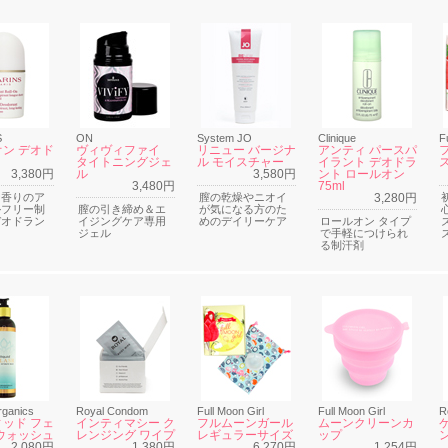
S
ON
System JO
Clinique
F
ン デオド
ヴィヴィファイ
リニュー バージナ
アンティ パースパ
タイトニングジェ
ル モイスチャー
イラント デオドラ
3,380円
ル
3,580円
ント ロールオン
3,480円
75ml
な香りのア
膣の乾燥やニオイ
3,280円
ルフリー制
膣の引き締め＆エ
が気になる方のた
デオドラン
イジングケア専用
めのデイリーケア
ロールオン タイプ
ジェル
で手軽につけられ
る制汗剤
rganics
Royal Condom
Full Moon Girl
Full Moon Girl
R
ッド フェ
インティマシー ク
フルムーンガール
ムーンクリーンカ
ウォッシュ
レンジング ワイプ
レギュラーサイズ
ップ
2,080円
1,380円
6,270円
1,254円