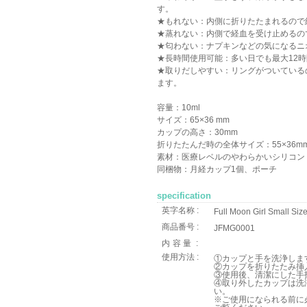
す。
★もれない：内側に折りたたまれるので
★蒸れない：内側で経血を受け止めるの
★匂わない：ナプキンなどの気になるニ
★長時間使用可能：多い日でも最大12
★取りだしやすい：リングがついている
ます。
容量：10ml
サイズ：65×36 mm
カップの高さ：30mm
折りたたんだ時の全体サイズ：55×36m
素材：医療レベルのやわらかいシリコン
同梱物：月経カップ1個、ポーチ
specification
英字名称 :
Full Moon Girl Small Siz
商品番号 :
JFMG0001
内容量
:
使用方法 :
①カップと手を洗浄しま
②カップを折りたたみ挿
③使用後、清潔にした手
④取り外したカップは洗
い。
※ご使用になられる前に