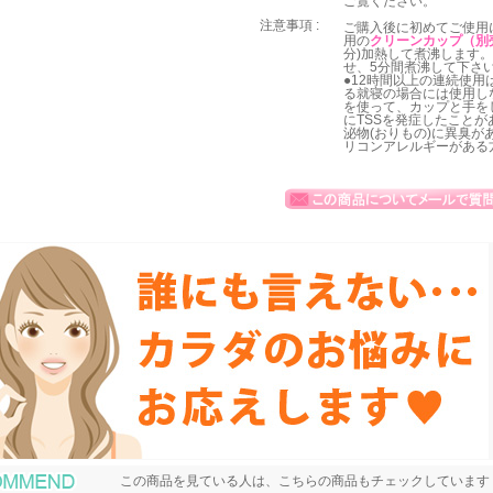
ご覧ください。
注意事項 :
ご購入後に初めてご使用
用の
クリーンカップ（別
分)加熱して煮沸します
せ、5分間煮沸して下さ
●12時間以上の連続使用
る就寝の場合には使用し
を使って、カップと手を
にTSSを発症したこと
泌物(おりもの)に異臭が
リコンアレルギーがある
おすすめ商品
この商品を見ている人は、こちらの商品もチェックしています