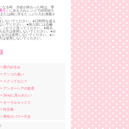
になる時、月経が終わった時は、専
売り）
に水を入れレンジで(600W 5
。または鍋に水をたっぷり入れ沸騰さ
い。
はしないでください。●12時間を超え
ないでください。●挿入前には石鹸
しっかりと洗ってください。●過去
がある方は使用しないでください。●分
ある方は使用しないでください。●シ
方は使用しないでください。
> 膣のゆるみ
> アソコの臭い
> イクってなに？
> アンダーヘアの処理
> Sexyに見られたい
> オーラルセックス
> 性交痛
> 男性のパワー不足
！