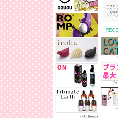
グリセ
ベンフ
い処方
ンウォ
ブラ
>>All Brands