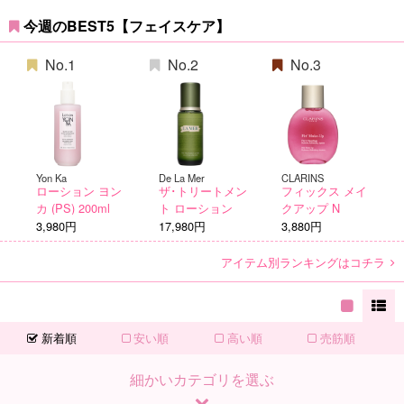
今週のBEST5【フェイスケア】
No.1
No.2
No.3
Yon Ka
De La Mer
CLARINS
ローション ヨン
ザ･トリートメン
フィックス メイ
カ (PS) 200ml
ト ローション
クアップ N
3,980円
17,980円
3,880円
アイテム別ランキングはコチラ
新着順
安い順
高い順
売筋順
細かいカテゴリを選ぶ