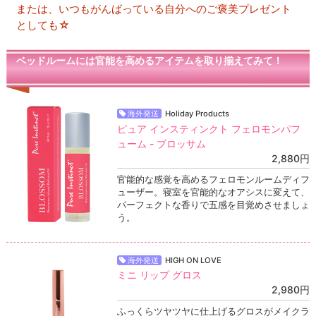
または、いつもがんばっている自分へのご褒美プレゼント
としても☆
ベッドルームには官能を高めるアイテムを取り揃えてみて！
海外発送
Holiday Products
ピュア インスティンクト フェロモンパフ
ューム - ブロッサム
2,880円
官能的な感覚を高めるフェロモンルームディフ
ューザー。寝室を官能的なオアシスに変えて、
パーフェクトな香りで五感を目覚めさせましょ
う。
海外発送
HIGH ON LOVE
ミニ リップ グロス
2,980円
ふっくらツヤツヤに仕上げるグロスがメイクラ