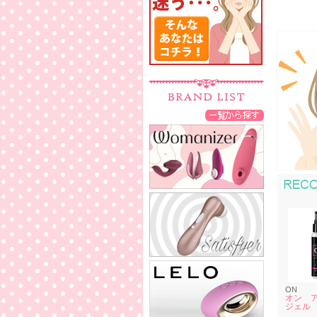
ON
オン 
ジェル