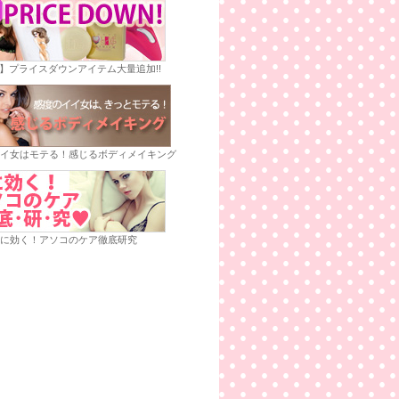
E】プライスダウンアイテム大量追加!!
イ女はモテる！感じるボディメイキング
に効く！アソコのケア徹底研究