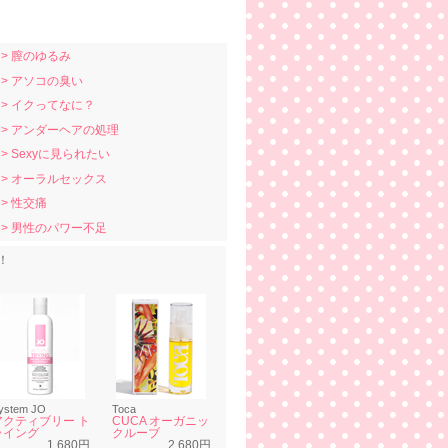
> 膣のゆるみ
> アソコの臭い
> イクってなに？
> アンダーヘアの処理
> Sexyに見られたい
> オーラルセックス
> 性交痛
> 男性のパワー不足
！
ystem JO
Toca
アクティブリー ト
CUCA オーガニッ
ライング
クルーブ
1,680円
2,680円