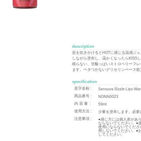
description
息を吹きかけるとHOTに感じる温感ジ
しながら塗布し、温かくなったらKISS
残らない、甘酸っぱいストロベリーフレ
ます。ベタつかないグリセリンベース処
specification
英字名称 :
Sensuva Sizzle Lips War
商品番号 :
NONN0023
内容量
:
59ml
使用方法 :
少量を塗布します。必要
注意事項 :
●感じ方には個人差があ
ならないでください。●
使用にならないでくださ
用しないでください。●
してください。