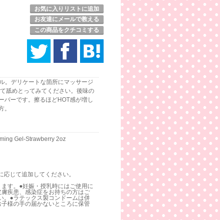
お気に入りリストに追加
お友達にメールで教える
この商品をクチコミする
ェル。デリケートな箇所にマッサージ
して舐めとってみてください。後味の
ーバーです。擦るほどHOT感が増し
方。
ming Gel-Strawberry 2oz
に応じて追加してください。
ります。●妊娠・授乳時にはご使用に
皮膚疾患、感染症をお持ちの方はご
い。●ラテックス製コンドームは併
お子様の手の届かないところに保管