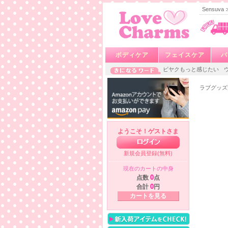
Sensu
ボディケア
フェイスケア
バ
ビヤクもっと感じたい
ラブグッズ
ようこそ！ゲストさま
新規会員登録(無料)
現在のカートの中身
点数
0
点
合計
0
円
カートを見る