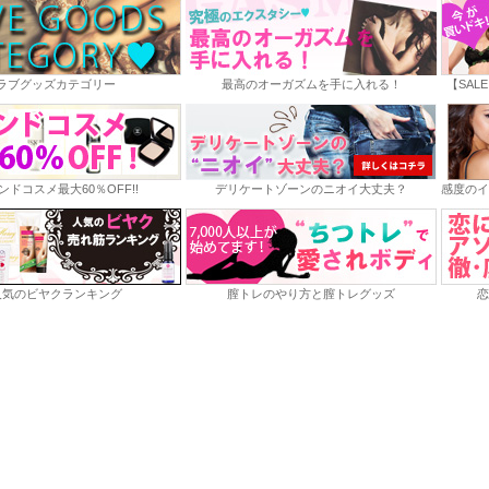
ラブグッズカテゴリー
最高のオーガズムを手に入れる！
【SAL
ンドコスメ最大60％OFF!!
デリケートゾーンのニオイ大丈夫？
感度のイ
人気のビヤクランキング
膣トレのやり方と膣トレグッズ
恋