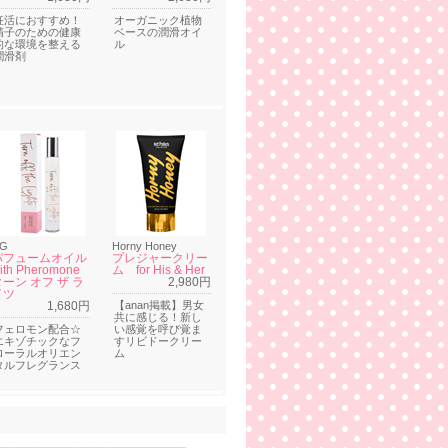
妊活におすすめ！
オーガニック植物
精子のための健康
ベースの潤滑オイ
的な環境を整える
ル
潤滑剤
G
Horny Honey
パフュームオイル
プレジャークリー
ith Pheromone
ム for His & Her
ターン オフ ザ ラ
2,980円
イツ
1,680円
【anan掲載】男女
共に感じる！新し
フェロモン配合☆
い感覚を呼び覚ま
エキゾチックなフ
すリビドークリー
ローラルオリエン
ム
タルフレグランス