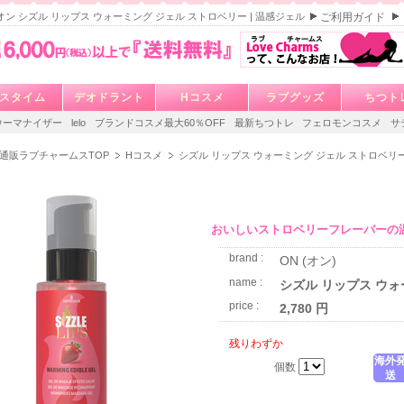
va オン シズル リップス ウォーミング ジェル ストロベリー | 温感ジェル
ご利用ガイド
スタイム
デオドラント
Hコスメ
ラブグッズ
ちつト
ウーマナイザー
lelo
ブランドコスメ最大60％OFF
最新ちつトレ
フェロモンコスメ
サ
通販ラブチャームスTOP
Hコスメ
シズル リップス ウォーミング ジェル ストロベリ
おいしいストロベリーフレーバーの
brand :
ON (オン)
name :
シズル リップス ウォ
price :
2,780 円
残りわずか
海外
個数
送