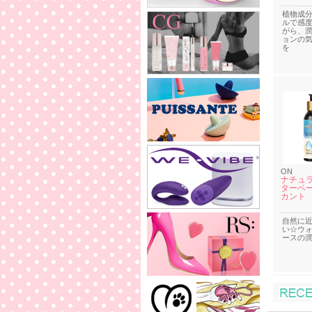
植物成
ルで感
がら、
ョンの
を
ON
ナチュラ
ターベー
カント
自然に
い☆ウ
ースの