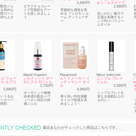
2,680円
オン - エスケープ
分配合ジェ
ビヤクチョコレー
2,980円
度を高めな
トで官能的なアー
官能的な感覚を高
潤滑ローシ
トを楽しみましょ
める フェロモン ル
抗いがたい魅力で
気持ちよさ
う
ーム ディフューザ
五感を刺激するメ
ー
ンズ向けパフュー
ムオイル
Sliquid Organics
Playground
Bijoux Indiscrets
C
ル ウォー
シルクィッド オー
ムードメーカー イ
ニップル プレイ
ス ルブリ
ガニクス Oジェル
ンティマシー オイ
ジェル
w
2,750円
ル
2,980円
2,980円
4,980円
オーガニック植物
ニップルプレイを
近いうるお
由来成分配合☆ヴ
香り高い性欲覚醒
単なる前戯以上の
ォーターベ
ィーガン対応の快
オイルで快感を高
ものに！
潤滑剤
感ジェル
めましょう！
最近あなたがチェックした商品
最近あなたがチェックした商品はこちらです。