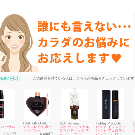
おすすめ商品
この商品を見ている人は、こちらの商品もチェックしています
HIGH ON LOVE
NEO Sensual
Holiday Products
S
アローサル
チョコレートボデ
ネオ センシュアル
ピュア インスティ
ィペイント
ロマンティック デ
ンクト フェロモン
3,980円
4,480円
ィフューザー
パフューム ロール