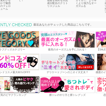
目覚めさせ
て！
感覚を高める天然
オイルで、より早
やかで魅惑
成分配合のクリト
くより強力なオー
りのフェロ
リスジェル
ガズムを
フューム
最近あなたがチェックした商品
最近あなたがチェックした商品はこちらです。
ラブグッズカテゴリー
最高のオーガズムを手に入れる！
【SAL
ンドコスメ最大60％OFF!!
デリケートゾーンのニオイ大丈夫？
感度のイ
人気のビヤクランキング
膣トレのやり方と膣トレグッズ
恋