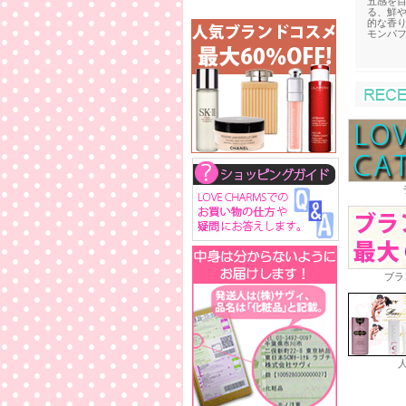
五感を
る、鮮
的な香
モンパ
ブラ