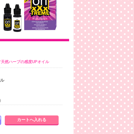
す天然ハーブの感度UPオイル
ナル
)
発