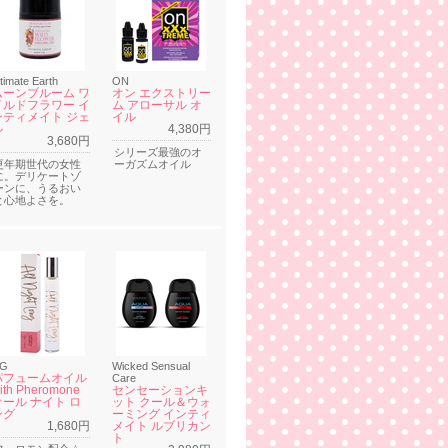
ntimate Earth
ON
ムーンブルーム ワ
オン エクストリー
イルドフラワー イ
ム アローサル オ
ンティメイト ジェ
イル
ル
4,380円
3,680円
シリーズ最強のオ
更年期世代の女性
ーガズムオイル
に。デリケートゾ
ーンに、うるおい
と心地よさを。
G
Wicked Sensual
パフュームオイル
Care
ith Pheromone
センセーションキ
オール ナイト ロ
ット クール＆ウォ
ング
ーミング インティ
1,680円
メイト ルブリカン
ト