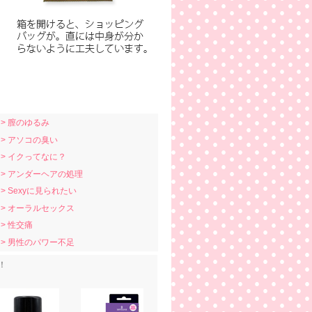
> 膣のゆるみ
> アソコの臭い
> イクってなに？
> アンダーヘアの処理
> Sexyに見られたい
> オーラルセックス
> 性交痛
> 男性のパワー不足
！