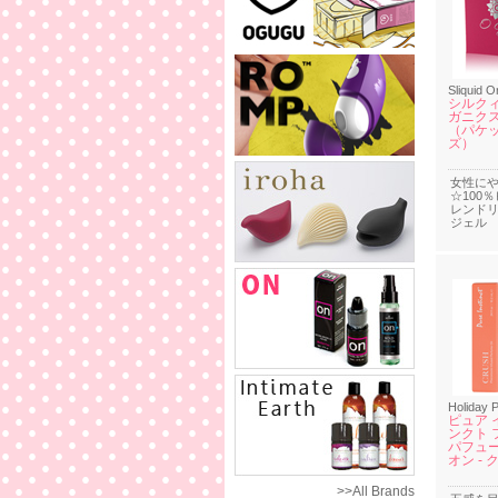
Sliquid O
シルクィ
ガニクス
（パケ
ズ）
女性に
☆100
レンド
ジェル
Holiday 
ピュア 
ンクト 
パフュー
オン -
>>All Brands