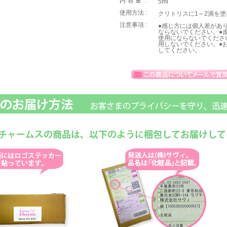
内容量
:
5ml
使用方法 :
クリトリスに1～2滴を
注意事項 :
●感じ方には個人差があ
ならないでください。●
使用にならないでくださ
用しないでください。●
してください。