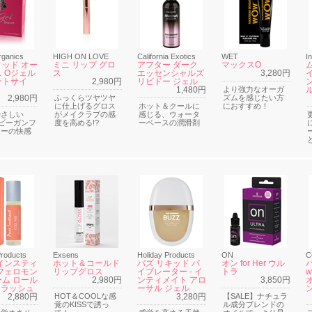
rganics
HIGH ON LOVE
California Exotics
WET
I
ッド オー
ミニ リップ グロ
アフター ダーク
マックスO
 Oジェル
ス
エッセンシャルズ
3,280円
ットサイ
2,980円
リビドー ジェル
1,480円
より強力なオーガ
2,980円
ふっくらツヤツヤ
ズムを感じたい方
に仕上げるグロス
ホット＆クールに
におすすめ！
やさしい
がメイクラブの感
感じる、ウォータ
％ビーガンフ
度を高める!?
ーベースの潤滑剤
リーの快感
Products
Exsens
Holiday Products
ON
C
インスティ
ホット＆コールド
バズ リキッド バ
オン for Her ウル
フェロモン
リップグロス
イブレーター - イ
トラ
w
ム ロール
2,980円
ンティメイト アロ
3,850円
 クラッシュ
ーサル ジェル
2,880円
HOT＆COOLな感
3,280円
【SALE】ナチュラ
覚のKISSで誘っ
ル成分ブレンドの