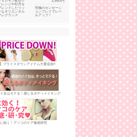
フェロモン配合☆
3,980円
オレンジや牡丹を
ブレンドしたリッ
究極のセンセーシ
チなオリエンタル
ョンプレイでレベ
フレグランス
ルアップ！
E】プライスダウンアイテム大量追加!!
イ女はモテる！感じるボディメイキング
に効く！アソコのケア徹底研究