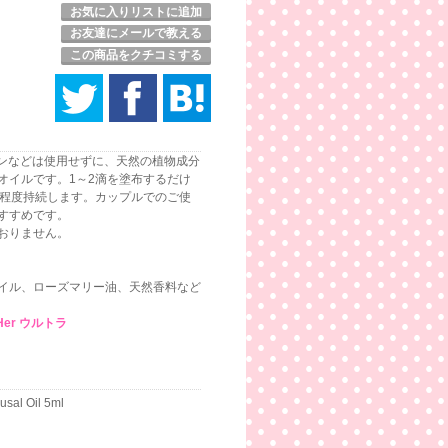
お気に入りリストに追加
お友達にメールで教える
この商品をクチコミする
ニンなどは使用せずに、天然の植物成分
オイルです。1～2滴を塗布するだけ
間程度持続します。カップルでのご使
すすめです。
おりません。
イル、ローズマリー油、天然香料など
 Her ウルトラ
usal Oil 5ml