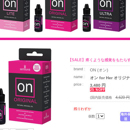
【SALE】疼くような感覚をもたら
brand :
ON (オン)
name :
オン for Her オリジ
price :
3,480 円
25 ％OFF
4,620 円
(国内販売価格
残りわずか
海外
個数
送