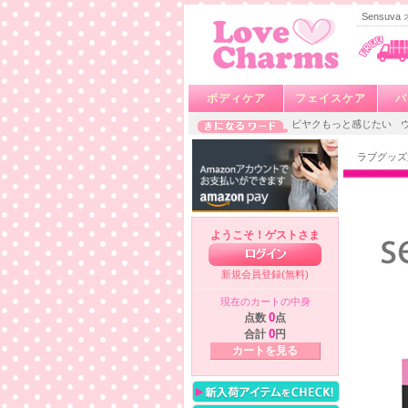
Sensuva
ボディケア
フェイスケア
バ
ビヤクもっと感じたい
ラブグッズ
ようこそ！ゲストさま
新規会員登録(無料)
現在のカートの中身
点数
0
点
合計
0
円
カートを見る