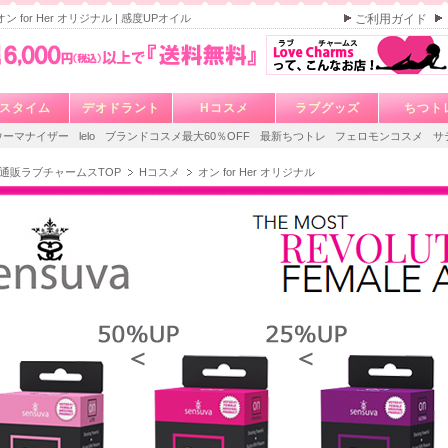
 オン for Her オリジナル | 感度UPオイル
ご利用ガイド
スタイム
デオドラント
Hコスメ
ラブグッズ
ちつト
ウーマナイザー
lelo
ブランドコスメ最大60％OFF
最新ちつトレ
フェロモンコスメ
サ
通販ラブチャームスTOP
Hコスメ
オン for Her オリジナル