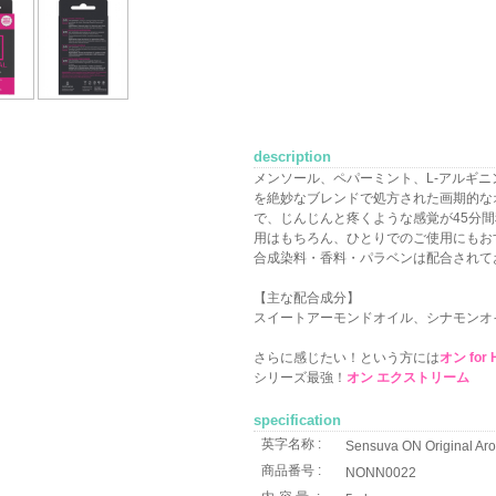
description
メンソール、ペパーミント、L-アルギ
を絶妙なブレンドで処方された画期的な
で、じんじんと疼くような感覚が45分
用はもちろん、ひとりでのご使用にもお
合成染料・香料・パラベンは配合されて
【主な配合成分】
スイートアーモンドオイル、シナモンオ
さらに感じたい！という方には
オン for
シリーズ最強！
オン エクストリーム
specification
英字名称 :
Sensuva ON Original Aro
商品番号 :
NONN0022