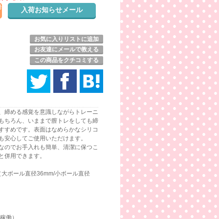
発
お気に入りリストに追加
お友達にメールで教える
この商品をクチコミする
、締める感覚を意識しながらトレーニ
もちろん、いままで膣トレをしても締
すすめです。表面はなめらかなシリコ
も安心してご使用いただけます。
なのでお手入れも簡単、清潔に保つこ
と併用できます。
（大ボール直径36mm/小ボール直径
間稼働）