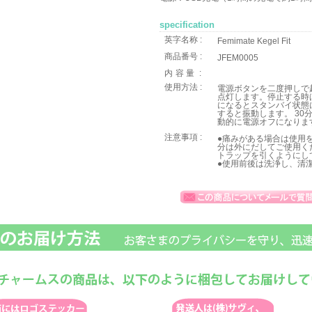
specification
英字名称 :
Femimate Kegel Fit
商品番号 :
JFEM0005
内容量
:
使用方法 :
電源ボタンを二度押しで
点灯します。停止する時
になるとスタンバイ状態
すると振動します。 3
動的に電源オフになりま
注意事項 :
●痛みがある場合は使用
分は外にだしてご使用く
トラップを引くようにし
●使用前後は洗浄し、清