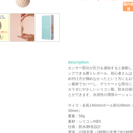
国内
送
description
センサー部分が圧力を感知すると振動し
ングできる膣トレボール。初心者さんは
め付け方が掴めなかったという方にもお
ン素材でカバーし、デリケートな部分に
カラダにやさしいシリコン製。防水仕様
とができます。水溶性の潤滑ローション
サイズ：全長146mm/ボール部分89mm
30mm）
重量：58g
素材：シリコン/ABS
仕様：防水/静音設計
電源：USB充電（1時間の充電で約1時