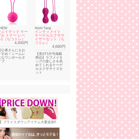
NEW
Nomi Tang
ウェイテッド ケー
インティメイト
ゲル トナー レベ
ケーゲルエクササ
ル1（ちつトレ）
イザーセット（ち
4,400円
つトレ）
4,680円
初心者さんにもお
すすめ！シームレ
【美ST3月号掲載
スなワンボールタ
商品】ラブメイキ
イプ
ングの楽しさを高
めてくれるケーゲ
ルエクササイズセ
ット
E】プライスダウンアイテム大量追加!!