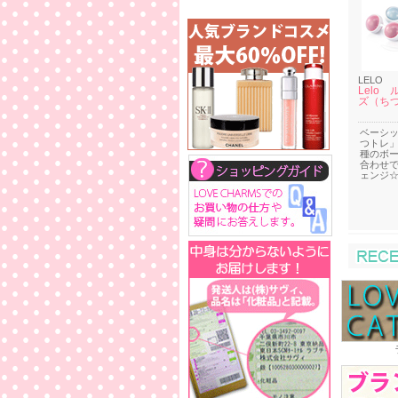
LELO
Lelo
ズ（ち
ベーシ
つトレ」
種のボ
合わせ
ェンジ