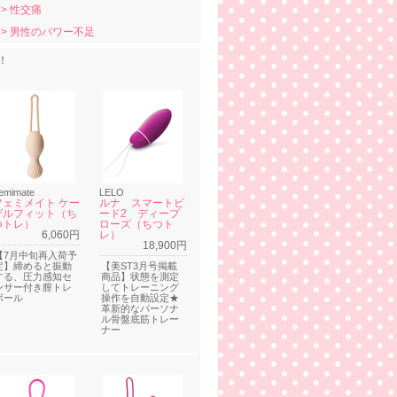
> 性交痛
> 男性のパワー不足
！
emimate
LELO
フェミメイト ケー
ルナ スマートビ
ゲルフィット（ち
ード2 ディープ
つトレ）
ローズ（ちつト
6,060円
レ）
18,900円
【7月中旬再入荷予
定】締めると振動
【美ST3月号掲載
する、圧力感知セ
商品】状態を測定
ンサー付き膣トレ
してトレーニング
ボール
操作を自動設定★
革新的なパーソナ
ル骨盤底筋トレー
ナー