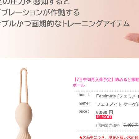
【7月中旬再入荷予定】締めると振
ボール
brand :
Femimate (フェミメ
name :
フェミメイト ケーゲ
price :
6,060 円
19 ％OFF
7,480 円
(国内販売価格
★欠品中につき、現在お買い求め頂