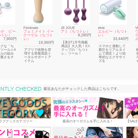
Femimate
JE JOUE
elvie
V
 ルナ ビー
フェミメイト イー
アミ（ちつトレ）
エルビー（ちつト
つトレ）
ケーゲル（ちつト
8,280円
レ）
7,900円
レ）
33,440円
19,360円
【美ST1月号掲載
ックな「ち
商品】大人気！3ス
スマホと連動して
ツール☆4
アプリで状態を管
テップの「ちつト
膣圧をリアルタイ
ールの組み
理する骨盤底筋ト
レ」ツール！
ムで測定！より効
で重さをチ
ータルサポートア
率的なエクササイ
☆
イテム
ズを
最近あなたがチェックした商品
最近あなたがチェックした商品はこちらです。
ラブグッズカテゴリー
最高のオーガズムを手に入れる！
【SAL