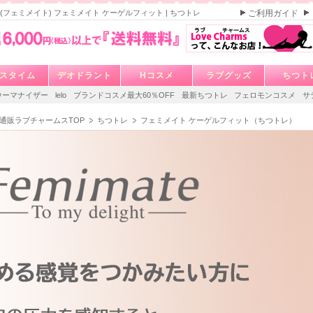
te (フェミメイト) フェミメイト ケーゲルフィット | ちつトレ
ご利用ガイド
スタイム
デオドラント
Hコスメ
ラブグッズ
ちつト
ウーマナイザー
lelo
ブランドコスメ最大60％OFF
最新ちつトレ
フェロモンコスメ
サ
通販ラブチャームスTOP
ちつトレ
フェミメイト ケーゲルフィット（ちつトレ）