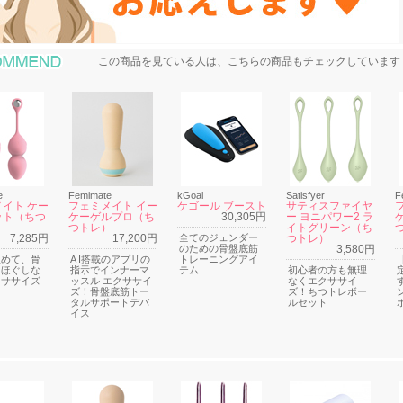
おすすめ商品
この商品を見ている人は、こちらの商品もチェックしています
e
Femimate
kGoal
Satisfyer
F
イト ケー
フェミメイト イー
ケゴール ブースト
サティスファイヤ
ット（ちつ
ケーゲルプロ（ち
30,305円
ー ヨニパワー2 ラ
つトレ）
イトグリーン（ち
7,285円
17,200円
全てのジェンダー
つトレ）
のための骨盤底筋
3,580円
温めて、骨
A I搭載のアプリの
トレーニングアイ
をほぐしな
指示でインナーマ
テム
初心者の方も無理
クササイズ
ッスル エクササイ
なくエクササイ
ズ！骨盤底筋トー
ズ！ちつトレボー
タルサポートデバ
ルセット
イス