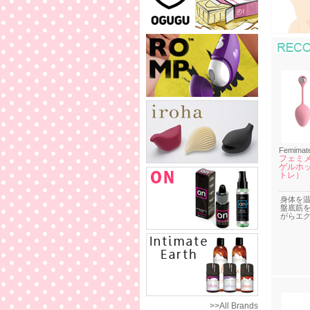
Femimat
フェミメ
ゲルホ
トレ）
身体を
盤底筋
がらエ
>>All Brands