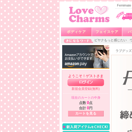
Femima
ボディケア
フェイスケア
バ
ビヤクもっと感じたい
ラブグッズ
ようこそ！ゲストさま
新規会員登録(無料)
現在のカートの中身
点数
0
点
合計
0
円
カートを見る