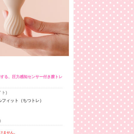
動する、圧力感知センサー付き膣トレ
イト)
ルフィット（ちつトレ）
)
けません。