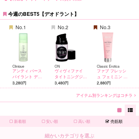
今週のBEST5【デオドラント】
No.1
No.2
No.3
Clinique
ON
Classic Erotica
アンティ パース
ヴィヴィファイ
ファブ フレッシ
パイラント デオ
タイトニングジェ
ュ フェミニン ウ
ドラント ロール
ル
ォッシュ
3,280円
3,480円
2,880円
オン 75ml
アイテム別ランキングはコチラ
新着順
安い順
高い順
売筋順
細かいカテゴリを選ぶ