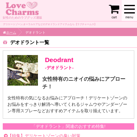
cart
menu
女性のためのラブグッズ通販
デリケートゾーン,オーラルケアなどのデオドランドアイテムなら【ラブチャームス】
ホーム
デオドラント
デオドラント
Deodrant
-デオドラント-
女性特有のニオイの悩みにアプロー
チ！
女性特有の気になるお悩みにアプローチ！デリケートゾーンの
お悩みをすっきり解消へ導いてくれるジャムウやアンダーゾー
ン専用スプレーなどおすすめアイテムを取り揃えています。
「デオドラント」関連のおすすめ特集!
【特集】デリケートゾーンの臭い対策