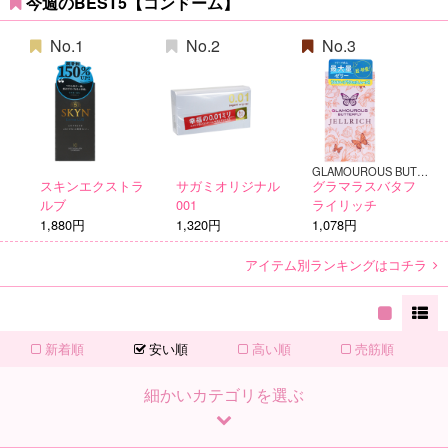
今週のBEST5【コンドーム】
No.1
No.2
No.3
GLAMOUROUS BUTTERFLY
スキンエクストラ
サガミオリジナル
グラマラスバタフ
ルブ
001
ライリッチ
1,880円
1,320円
1,078円
アイテム別ランキングはコチラ
新着順
安い順
高い順
売筋順
細かいカテゴリを選ぶ