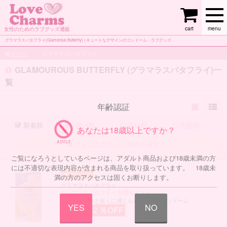
cart
menu
女性のためのラブグッズ通販
グラマラスバタフライ(Glamorous Butterfly) | キュートなデザインのコンドーム・ラブグッズ
ホーム
グラマラスバタフライ
GLAMOUROUS BUTTERFLY (グラマラスバタフライ)一
覧
年齢認証
新着順
安い順
高い順
売筋順
あなたは18歳以上ですか？
さらにこだわって商品を探す
ご覧になろうとしているページは、アダルト商品および18歳未満の方
には不適切な表現内容が含まれる商品を取り扱っています。 18歳未
満の方のアクセスは固くお断りします。
グラマラスバタフライ
グラマラスバタフライ 0.03モイスト
お互いをもっと近くに感じられる、極薄コンドーム
YES
NO
2 ％OFF
1,294 円