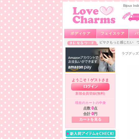
Bijoux 
ボディケア
フェイスケア
バ
ビヤクもっと感じたい
ラブグッズ
ようこそ！ゲストさま
新規会員登録(無料)
現在のカートの中身
点数
0
点
合計
0
円
カートを見る