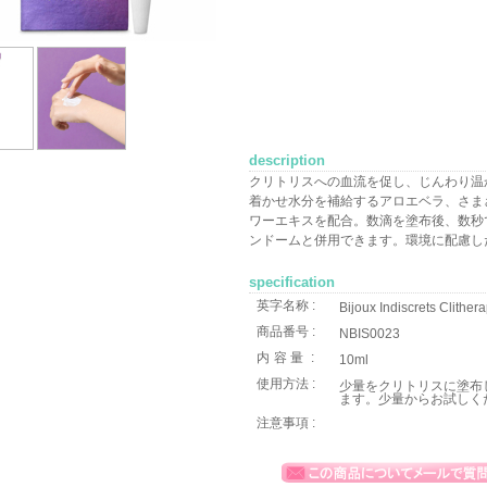
description
クリトリスへの血流を促し、じんわり温
着かせ水分を補給するアロエベラ、さま
ワーエキスを配合。数滴を塗布後、数秒
ンドームと併用できます。環境に配慮し
specification
英字名称 :
Bijoux Indiscrets Clithera
商品番号 :
NBIS0023
内容量
:
10ml
使用方法 :
少量をクリトリスに塗布
ます。少量からお試しく
注意事項 :