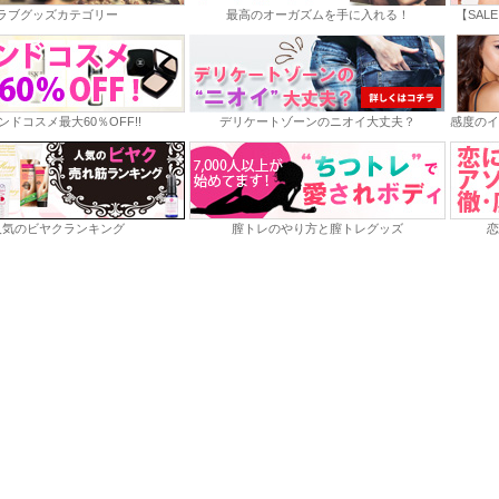
ラブグッズカテゴリー
最高のオーガズムを手に入れる！
【SAL
ンドコスメ最大60％OFF!!
デリケートゾーンのニオイ大丈夫？
感度のイ
人気のビヤクランキング
膣トレのやり方と膣トレグッズ
恋