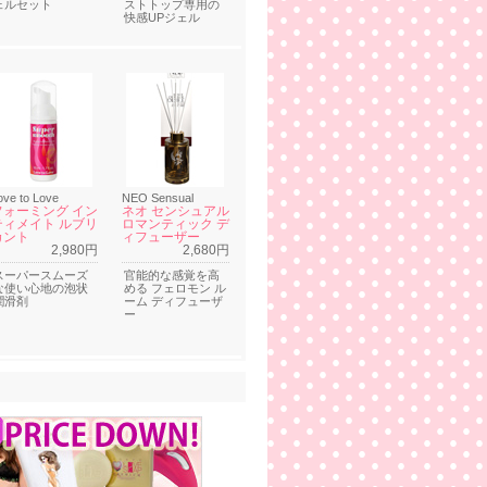
ェルセット
ストトップ専用の
快感UPジェル
ove to Love
NEO Sensual
フォーミング イン
ネオ センシュアル
ティメイト ルブリ
ロマンティック デ
カント
ィフューザー
2,980円
2,680円
スーパースムーズ
官能的な感覚を高
な使い心地の泡状
める フェロモン ル
潤滑剤
ーム ディフューザ
ー