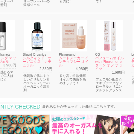
ォーターベ
リーフレーバーの
ものに！
て！
潤滑剤
温感ジェル
discrets
Sliquid Organics
Playground
CG
L
ング マッ
シルクィッド オ
ムードメーカー イ
パフュームオイル
ジェル
ーガニクス ナチ
ンティマシー オイ
with Pheromone
3,980円
ュラル
ル
ターン オフ ザ ラ
2,380円
4,980円
イツ
を感じるマ
1,680円
ジで二人は
低刺激で肌にやさ
香り高い性欲覚醒
密に☆
しいグリセリン＆
オイルで快感を高
フェロモン配合☆
パラベンフリーの
めましょう！
エキゾチックなフ
オーガニック潤滑
ローラルオリエン
剤
タルフレグランス
最近あなたがチェックした商品
最近あなたがチェックした商品はこちらです。