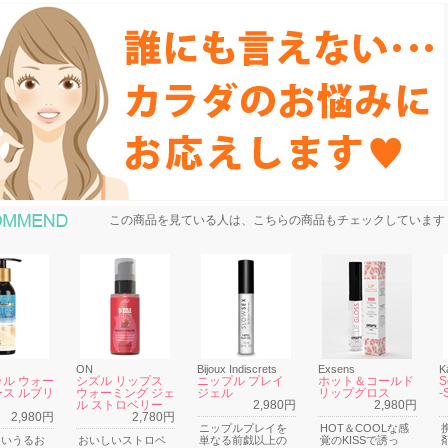
おすすめ商品
この商品を見ている人は、こちらの商品もチェックしています
ON
Bijoux Indiscrets
Exsens
K
ル ウォー
シズル リップス
ニップル プレイ
ホット＆コールド
S
ス ルブリ
ウォーミング ジェ
ジェル
リップグロス
-
ル ストロベリー
2,980円
2,980円
2,980円
2,780円
ニップルプレイを
HOT＆COOLな感
近いうるお
おいしいストロベ
単なる前戯以上の
覚のKISSで誘っ