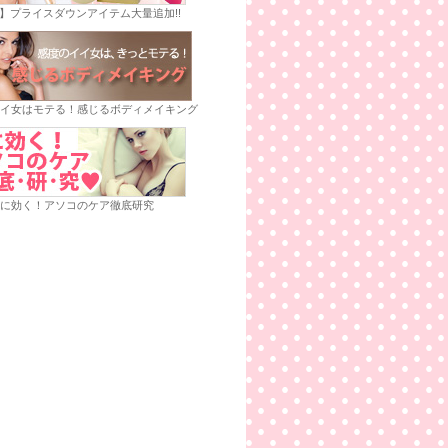
E】プライスダウンアイテム大量追加!!
イ女はモテる！感じるボディメイキング
に効く！アソコのケア徹底研究