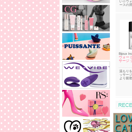
い☆ウ
ースの
Bijoux In
ウォーミ
サージ 
温もり
ッサー
より親