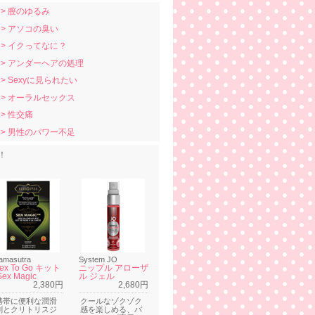
> 膣のゆるみ
> アソコの臭い
> イクってなに？
> アンダーヘアの処理
> Sexyに見られたい
> オーラルセックス
> 性交痛
> 男性のパワー不足
！
amasutra
System JO
ex To Go キット
ニップル アローザ
Sex Magic
ル ジェル
2,380円
2,680円
携帯に便利な潤滑
クールなゾクゾク
剤とクリトリスジ
感を楽しめる、バ