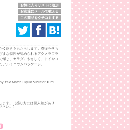
お気に入りリストに追加
お友達にメールで教える
この商品をクチコミする
かく疼きをもたらします。炎症を落ち
ざまな特性が認められるアクメラフラ
で感じ、カラダにやさしく、トイやコ
たアルミニウムパッケージ。
py It's A Match Liquid Vibrator 10ml
します。（感じ方には個人差があり
ださい。）