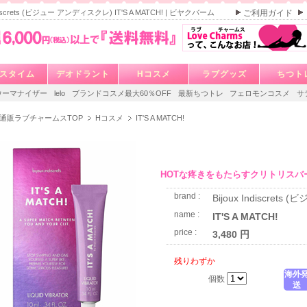
Indiscrets (ビジュー アンディスクレ) IT'S A MATCH! | ビヤクバーム
ご利用ガイド
スタイム
デオドラント
Hコスメ
ラブグッズ
ちつト
ウーマナイザー
lelo
ブランドコスメ最大60％OFF
最新ちつトレ
フェロモンコスメ
サ
通販ラブチャームスTOP
Hコスメ
IT'S A MATCH!
HOTな疼きをもたらすクリトリスバ
brand :
Bijoux Indiscret
name :
IT'S A MATCH!
price :
3,480 円
残りわずか
海外
個数
送