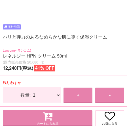
ハリと弾力のあるなめらかな肌に導く保湿クリーム
Lancome (ランコム)
レネルジー HPN クリーム 50ml
(国内販売価格
20,680
円)
12,240円(税込)
41% OFF
残りわずか
数量:
+
-
カートに入れる
お気に入り