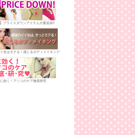
E】プライスダウンアイテム大量追加!!
イ女はモテる！感じるボディメイキング
に効く！アソコのケア徹底研究