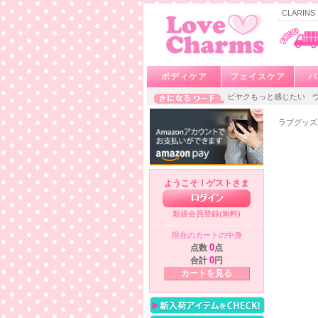
CLARI
ボディケア
フェイスケア
バ
ビヤクもっと感じたい
ラブグッズ
ようこそ！ゲストさま
新規会員登録(無料)
現在のカートの中身
点数
0
点
合計
0
円
カートを見る