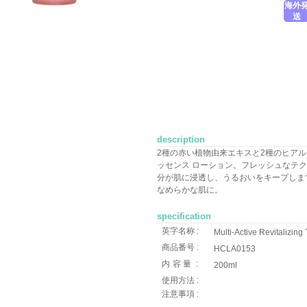
海外
送
description
2種の赤い植物由来エキスと2種のヒアル
ッセンス ローション。フレッシュなテ
分が肌に浸透し、うるおいをキープしま
なめらかな肌に。
specification
英字名称 :
Multi-Active Revitalizin
商品番号 :
HCLA0153
内容量
:
200ml
使用方法 :
注意事項 :