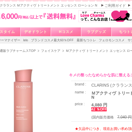
NS クラランス Ｍアクティヴ トリートメント エッセンス ローション N
ご利用ガイド
スタイム
デオドラント
Hコスメ
ラブグッズ
ちつト
ウーマナイザー
lelo
ブランドコスメ最大60％OFF
最新ちつトレ
フェロモンコスメ
サ
通販ラブチャームスTOP
フェイスケア
Ｍアクティヴ トリートメント エッセンス ロー
キメの整ったなめらかな肌に整える
brand :
CLARINS (クラランス
name :
Ｍアクティヴ トリー
N
price :
4,080 円
42 ％OFF
7,040 円
(国内販売価格
★欠品中につき、現在お買い求め頂