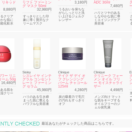
 リキッド
リフト ファーミン
3,180円
ADC 30ml
グ マスク 50ml
7,480円
8,880円
32,980円
うるおいを保ちな
がらしっとりと洗
ハリとツヤのある
あるクリア
すっきりとした印
い上げるジェルク
しなやかな肌に導
やかな肌に
象に導く贅沢なク
レンザー
くエイジングケア
機能化粧水
リームマスク
美容液
Sisley
Clinique
Clinique
E
ワー リニ
シスレイヤ インテ
テイク ザ デイ オ
クリニーク フォー
ーム 50g
グラル コンセント
フ クレンジング
メン オイル フリ
16,480円
レート ファーミン
バーム チャコール
ー モイスチャライ
グ セラム
125ml
ザー
のある肌を
45,980円
4,280円
4,498円
保湿クリー
ハリのある引き締
炭の吸着力で毛穴
メンズ向け マット
まった肌に整える
の汚れもすっきり
な肌をキープする
パワフルな美容液
オフ
オイルフリーのジ
ェル状乳液
最近あなたがチェックした商品
最近あなたがチェックした商品はこちらです。