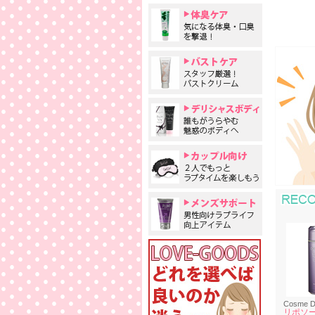
Cosme D
リポソー