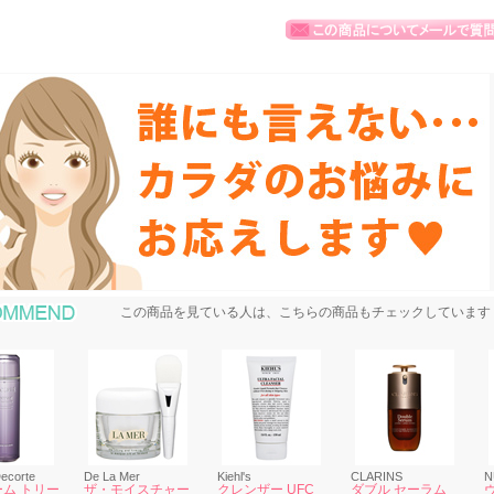
おすすめ商品
この商品を見ている人は、こちらの商品もチェックしています
ecorte
De La Mer
Kiehl's
CLARINS
N
ム トリー
ザ・モイスチャー
クレンザー UFC
ダブル セーラム