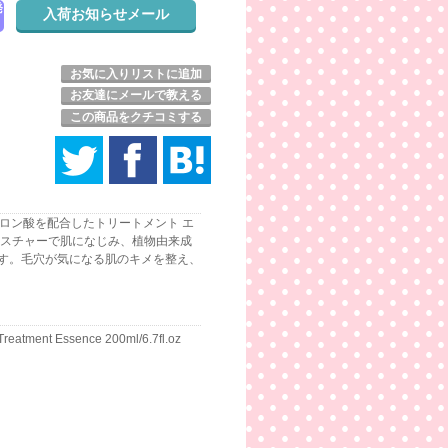
発
お気に入りリストに追加
お友達にメールで教える
この商品をクチコミする
ロン酸を配合したトリートメント エ
クスチャーで肌になじみ、植物由来成
す。毛穴が気になる肌のキメを整え、
g Treatment Essence 200ml/6.7fl.oz