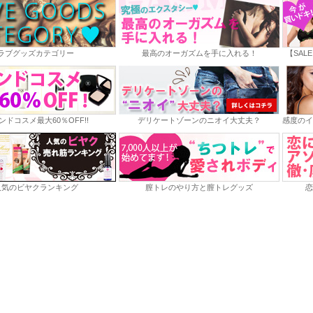
ラブグッズカテゴリー
最高のオーガズムを手に入れる！
【SAL
ンドコスメ最大60％OFF!!
デリケートゾーンのニオイ大丈夫？
感度のイ
人気のビヤクランキング
膣トレのやり方と膣トレグッズ
恋