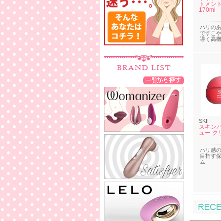
トメント
170ml
ハリの
ですこ
導く高
SKII
スキンパ
ュー クリ
ハリ感
目指す
ム