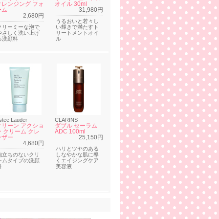
クレンジング フォ
オイル 30ml
ーム
31,980円
2,680円
うるおいと若々し
クリーミーな泡で
い輝きで満たすト
やさしく洗い上げ
リートメントオイ
る洗顔料
ル
stee Lauder
CLARINS
クリーン アクショ
ダブル セーラム
ン クリーム クレ
ADC 100ml
ンザー
25,150円
4,680円
ハリとツヤのある
泡立ちのないクリ
しなやかな肌に導
ームタイプの洗顔
くエイジングケア
料
美容液