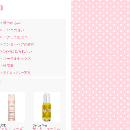
> 膣のゆるみ
> アソコの臭い
> イクってなに？
> アンダーヘアの処理
> Sexyに見られたい
> オーラルセックス
> 性交痛
> 男性のパワー不足
！
UXE
De La Mer
ヴェリィ ローズ
ザ・リニューアル