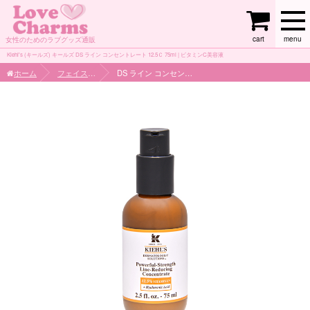
cart
menu
女性のためのラブグッズ通販
Kiehl's (キールズ) キールズ DS ライン コンセントレート 12.5Ｃ 75ml | ビタミンC美容液
ホーム
フェイスケア
DS ライン コンセントレート 12.5Ｃ 75ml