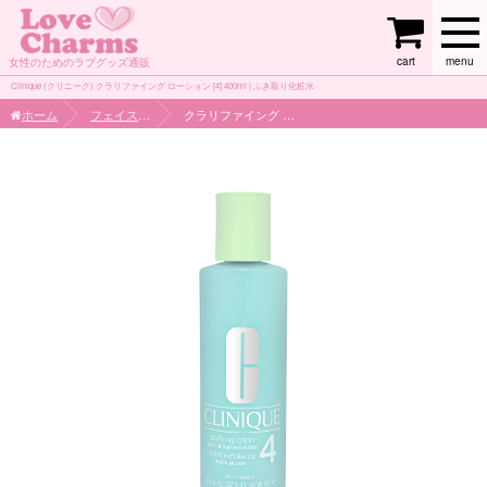
cart
menu
女性のためのラブグッズ通販
Clinique (クリニーク) クラリファイング ローション [4] 400ml | ふき取り化粧水
ホーム
フェイスケア
クラリファイング ローション [4] 400ml