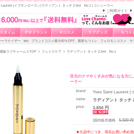
aint Laurent (イブサンローラン)ラディアント タッチ 2.5ml No.1 | コンシーラー
ご利用ガイド
スタイム
デオドラント
Hコスメ
ラブグッズ
ちつト
ウーマナイザー
lelo
ブランドコスメ最大60％OFF
最新ちつトレ
フェロモンコスメ
サ
通販ラブチャームスTOP
フェイスケア
ラディアント タッチ 2.5ml No.1
目元のクマやくすみが気になる方に
ーラー
brand :
Yves Saint Laure
name :
ラディアント タッチ 2.
price :
3,850 円
30 ％OFF
5,500 円
(国内販売価格
★欠品中につき、現在お買い求め頂