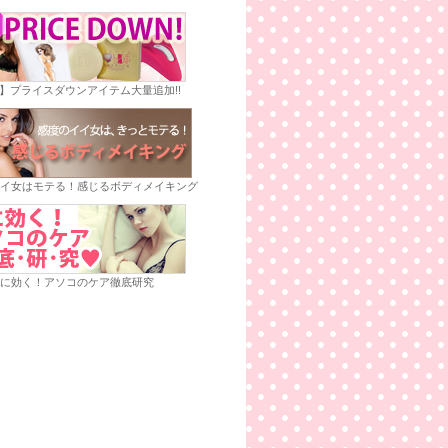
E】プライスダウンアイテム大量追加!!
イ女はモテる！感じるボディメイキング
に効く！アソコのケア徹底研究