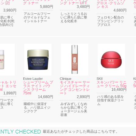
 [2]
グ トナー
ング トナー UFT
グロス -クリムゾ
5,880円
3,480円
ン キス
3,980円
4,680円
アルコールフリー
しっとりとうるお
な肌に導く
のマイルドなフェ
いに満ちた肌に整
フェロモン配合の
化粧水[乾
イシャルトナー
える化粧水
プランピングリッ
合肌向け]
プグロス
Estee Lauder
Clinique
SKII
Ki
ャル トリ
シュープリーム プ
モイスチャー サー
スキンパワー リニ
ト エッセ
ラス ナイト バウ
ジ ハイドレーティ
ュー クリーム 50g
5
ml
ンス クリーム
ング コンセントレ
16,480円
1,898円
75ml
ート
14,680円
2,890円
ハリ感のある肌を
パワーでク
目指す保湿クリー
素肌に導く
睡眠中に保湿す
みずみずしくなめ
ム
ンス
る、ハリ肌エイジ
らかな肌に導くウ
ングケア
ォータージェル美
容液
最近あなたがチェックした商品
最近あなたがチェックした商品はこちらです。