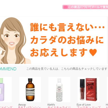
おすすめ商品
この商品を見ている人は、こちらの商品もチェックしています
Aesop
Kiehl's
Eye of Love
H
ファイング
B & T バランシン
モイスチャライジ
フェロモン リップ