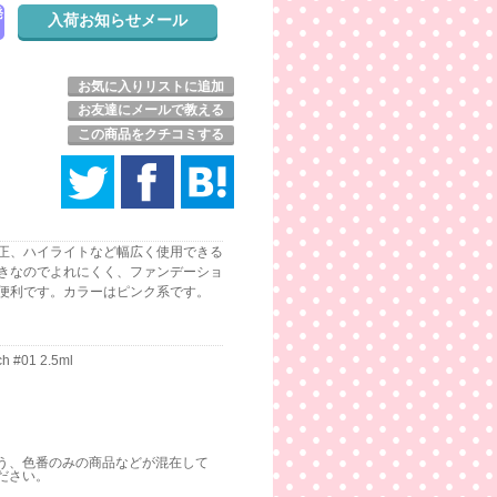
発
お気に入りリストに追加
お友達にメールで教える
この商品をクチコミする
正、ハイライトなど幅広く使用できる
きなのでよれにくく、ファンデーショ
便利です。カラーはピンク系です。
ch #01 2.5ml
う、色番のみの商品などが混在して
ださい。