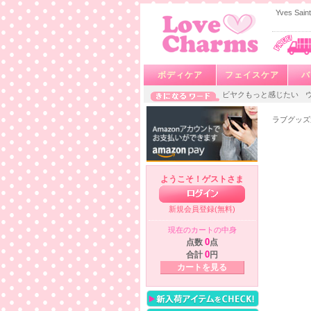
Yves S
ボディケア
フェイスケア
バ
ビヤクもっと感じたい
ラブグッズ
ようこそ！ゲストさま
新規会員登録(無料)
現在のカートの中身
点数
0
点
合計
0
円
カートを見る