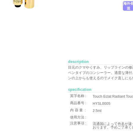
海外
送
description
目元のクマやくすみ、リップラインの修
ペンタイプのコンシーラー。適度な薄付
ンの上からも使えるのでメイク直しにも
specification
英字名称 :
Touch Eclat Radiant Tou
商品番号 :
HYSL0005
内容量
:
2.5ml
使用方法 :
注意事項 :
流通国によって色名が違
おります。予めご了承く