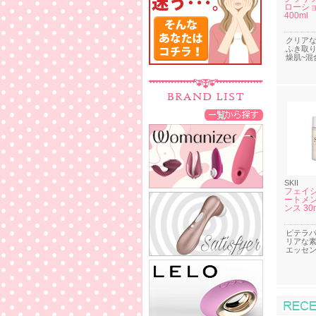
ローション
400ml
クリア
ふき取り
燥肌~混
SKII
フェイシ
ートメン
ンス 30
ピテラ
リアな
エッセ