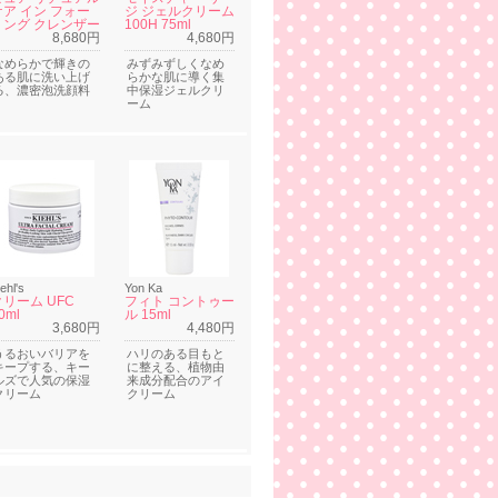
ケア イン フォー
ジ ジェルクリーム
ミング クレンザー
100H 75ml
8,680円
4,680円
なめらかで輝きの
みずみずしくなめ
ある肌に洗い上げ
らかな肌に導く集
る、濃密泡洗顔料
中保湿ジェルクリ
ーム
ehl's
Yon Ka
クリーム UFC
フィト コントゥー
0ml
ル 15ml
3,680円
4,480円
うるおいバリアを
ハリのある目もと
キープする、キー
に整える、植物由
ルズで人気の保湿
来成分配合のアイ
クリーム
クリーム