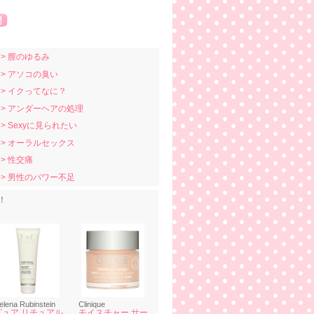
> 膣のゆるみ
> アソコの臭い
> イクってなに？
> アンダーヘアの処理
> Sexyに見られたい
> オーラルセックス
> 性交痛
> 男性のパワー不足
！
elena Rubinstein
Clinique
ピュア リチュアル
モイスチャー サー