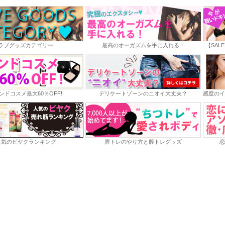
ラブグッズカテゴリー
最高のオーガズムを手に入れる！
【SAL
ンドコスメ最大60％OFF!!
デリケートゾーンのニオイ大丈夫？
感度のイ
人気のビヤクランキング
膣トレのやり方と膣トレグッズ
恋