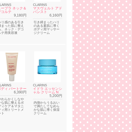
LARINS
CLARINS
スープラ ネック＆
マスヴェルト アド
デコルテ
バンスト
9,180円
6,160円
ハリ感のある引き
引き締まったハリ
締まった肌に整え
のある素肌に導く
る、ネック・デコ
ボディ用マッサー
ルテ用美容液
ジクリーム
LARINS
CLARINS
ボディ パートナー
イドラ エッセンシ
6,390円
ャル クリーム N
5,200円
やわらかくしなや
かな肌に整えるボ
内側からうるおい
ディケア＆マタニ
で満たしてなめら
ティ用トリートメ
かな肌に導く保湿
ント
クリーム