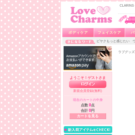
CLARIN
ボディケア
フェイスケア
バ
ビヤクもっと感じたい
ラブグッズ
ようこそ！ゲストさま
新規会員登録(無料)
現在のカートの中身
点数
0
点
合計
0
円
カートを見る