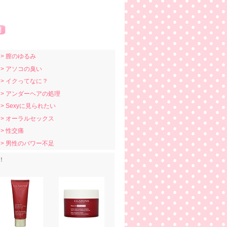
> 膣のゆるみ
> アソコの臭い
> イクってなに？
> アンダーヘアの処理
> Sexyに見られたい
> オーラルセックス
> 性交痛
> 男性のパワー不足
！