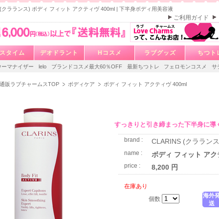
S (クラランス) ボディ フィット アクティヴ 400ml | 下半身ボディ用美容液
ご利用ガイド
スタイム
デオドラント
Hコスメ
ラブグッズ
ちつト
ウーマナイザー
lelo
ブランドコスメ最大60％OFF
最新ちつトレ
フェロモンコスメ
サ
通販ラブチャームスTOP
ボディケア
ボディ フィット アクティヴ 400ml
すっきりと引き締まった下半身に導
brand :
CLARINS (クラランス
name :
ボディ フィット アクテ
price :
8,200 円
在庫あり
海外
個数
送