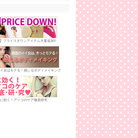
E】プライスダウンアイテム大量追加!!
イ女はモテる！感じるボディメイキング
に効く！アソコのケア徹底研究