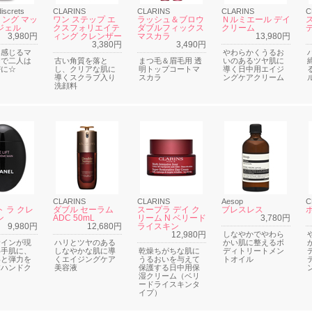
discrets
CLARINS
CLARINS
CLARINS
C
ング マッ
ワン ステップ エ
ラッシュ＆ブロウ
Ｎルミエール デイ
ジェル
クスフォリエイテ
ダブルフィックス
クリーム
3,980円
ィング クレンザー
マスカラ
13,980円
3,380円
3,490円
を感じるマ
やわらかくうるお
ジで二人は
古い角質を落と
まつ毛＆眉毛用 透
いのあるツヤ肌に
密に☆
し、クリアな肌に
明トップコートマ
導く日中用エイジ
導くスクラブ入り
スカラ
ングケアクリーム
洗顔料
CLARINS
CLARINS
Aesop
C
ト ラ クレ
ダブル セーラム
スープラ デイ ク
ブレスレス
ン
ADC 50mL
リーム N ベリード
3,780円
9,980円
12,680円
ライスキン
12,980円
しなやかでやわら
サインが現
ハリとツヤのある
かい肌に整えるボ
い手肌に、
しなやかな肌に導
乾燥ちがちな肌に
ディトリートメン
いと弾力を
くエイジングケア
うるおいを与えて
トオイル
すハンドク
美容液
保護する日中用保
湿クリーム（ベリ
ードライスキンタ
イプ）