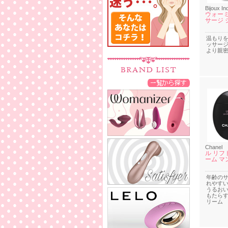
Bijoux In
ウォーミ
サージ 
温もり
ッサー
より親
Chanel
ル リフ
ーム マ
年齢の
れやす
うるお
もたら
リーム