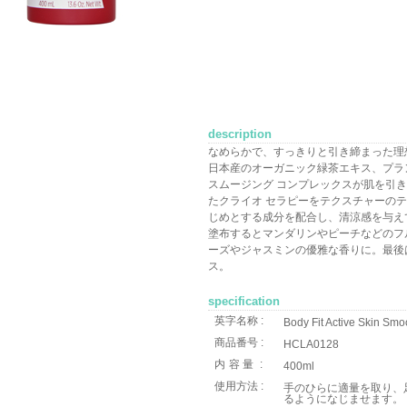
description
なめらかで、すっきりと引き締まった理
日本産のオーガニック緑茶エキス、プラ
スムージング コンプレックスが肌を引
たクライオ セラピーをテクスチャーの
じめとする成分を配合し、清涼感を与え
塗布するとマンダリンやピーチなどのフ
ーズやジャスミンの優雅な香りに。最後
ス。
specification
英字名称 :
Body Fit Active Skin Smo
商品番号 :
HCLA0128
内容量
:
400ml
使用方法 :
手のひらに適量を取り、
るようになじませます。