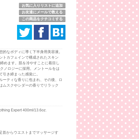
お気に入りリストに追加
お友達にメールで教える
この商品をクチコミする
想的なボディに導く下半身用美容液。
ントカフェインで構成されたスキン
き締めます。肌を冷やすことに着目し
テクノロジーに採用。メントールをは
て引き締まった感覚に。
ルーティな香りに包まれ、その後、ロ
はムスクやシダーの香りでリラック
othing Expert 400ml/13.6oz.
足首からウエストまでマッサージす