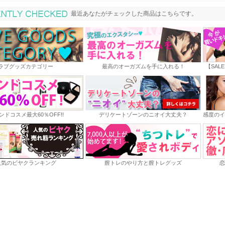
最近あなたがチェックした商品
最近あなたがチェックした商品はこちらです。
ラブグッズカテゴリー
最高のオーガズムを手に入れる！
【SAL
ンドコスメ最大60％OFF!!
デリケートゾーンのニオイ大丈夫？
感度のイ
人気のビヤクランキング
膣トレのやり方と膣トレグッズ
恋