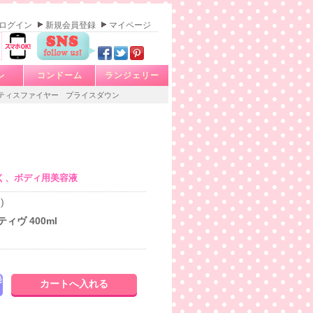
ログイン
新規会員登録
マイページ
レ
コンドーム
ランジェリー
ティスファイヤー
プライスダウン
く、ボディ用美容液
)
ィヴ 400ml
発