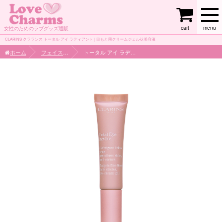
cart
menu
女性のためのラブグッズ通販
CLARINS クラランス トータル アイ ラディアント | 目もと用クリームジェル状美容液
ホーム
フェイスケア
トータル アイ ラディアント