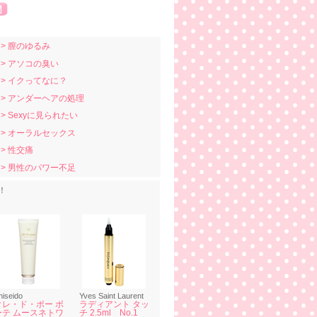
> 膣のゆるみ
> アソコの臭い
> イクってなに？
> アンダーヘアの処理
> Sexyに見られたい
> オーラルセックス
> 性交痛
> 男性のパワー不足
！
hiseido
Yves Saint Laurent
クレ・ド・ポー ボ
ラディアント タッ
ーテ ムースネトワ
チ 2.5ml No.1