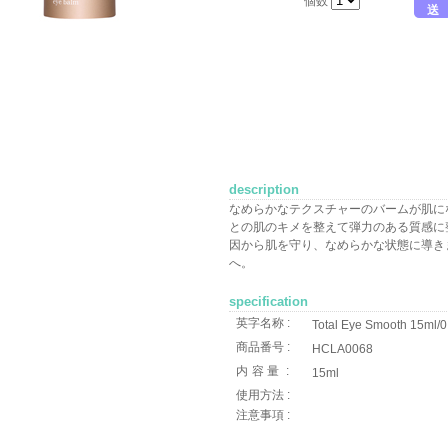
個数
送
description
なめらかなテクスチャーのバームが肌に
との肌のキメを整えて弾力のある質感に
因から肌を守り、なめらかな状態に導き
へ。
specification
英字名称 :
Total Eye Smooth 15ml/0
商品番号 :
HCLA0068
内容量
:
15ml
使用方法 :
注意事項 :