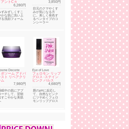
イアントC n
3,850円
6,280円
目元のクマやくす
みずみずしくすこ
みが気になる方
やかな肌に洗い上
に。美しく発色す
げる洗顔フォーム
るペンタイプのコ
ンシーラー
osme Decorte
Eye of Love
リポソーム アドバ
フェロモン リップ
ンスト リペアクリ
グロス -ステイン
ーム
ピンク パルス
7,980円
4,680円
睡眠中の肌にアプ
唇のpHに反応し
ローチして、翌朝
て、自然なピンク
はすこやかな美肌
にツヤめくフェロ
へ
モンリップグロス