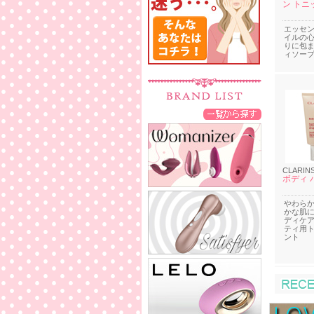
ン トニ
エッセ
イルの
りに包
ィソー
CLARIN
ボディ 
やわら
かな肌
ディケ
ティ用
ント