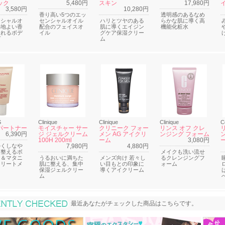
ック
5,480円
スキン
17,980円
3,580円
10,280円
香り高い5つのエッ
透明感のあるなめ
ンシャルオ
センシャルオイル
ハリとツヤのある
らかな肌に導く高
心地よい香
配合のフェイスオ
肌に導くエイジン
機能化粧水
まれるボデ
イル
グケア保湿クリー
プ
ム
S
Clinique
Clinique
Clinique
C
パートナー
モイスチャー サー
クリニーク フォー
リンス オフ クレ
6,390円
ジ ジェルクリーム
メン AG アイクリ
ンジング フォーム
100H 200ml
ーム
3,080円
かくしなや
7,980円
4,880円
に整えるボ
メイクも洗い流せ
ア＆マタニ
うるおいに満ちた
メンズ向け 若々し
るクレンジングフ
トリートメ
肌に整える、集中
い目もとの印象に
ォーム
保湿ジェルクリー
導くアイクリーム
ム
最近あなたがチェックした商品
最近あなたがチェックした商品はこちらです。