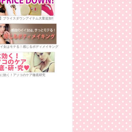
E】プライスダウンアイテム大量追加!!
イ女はモテる！感じるボディメイキング
に効く！アソコのケア徹底研究