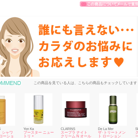
おすすめ商品
この商品を見ている人は、こちらの商品もチェックしています
S
Yon Ka
CLARINS
De La Mer
S
 シャワ
ブースター ニュー
スープラ ナイト
ザ･トリートメン
 ローショ
トリ +
クリーム N オール
ト ローション