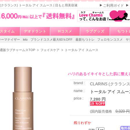
S (クラランス) トータル アイ スムース | 目もと用美容液
ご利用ガイド
スタイム
デオドラント
Hコスメ
ラブグッズ
ちつト
ウーマナイザー
lelo
ブランドコスメ最大60％OFF
最新ちつトレ
フェロモンコスメ
サ
通販ラブチャームスTOP
フェイスケア
トータル アイ スムース
ハリのあるイキイキとした肌に整え
brand :
CLARINS (クラランス
name :
トータル アイ スムー
price :
7,280 円
19 ％OFF
9,020 円
(国内販売価格
残りわずか
海外