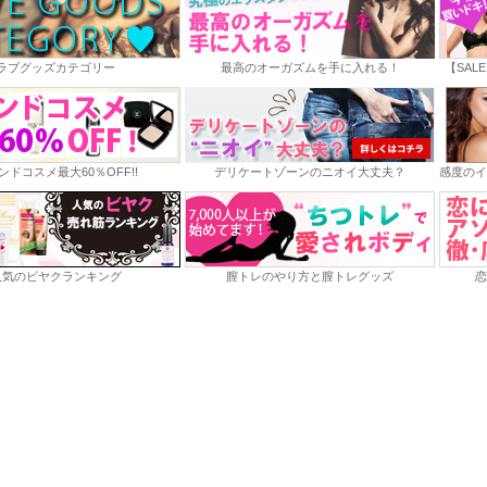
ラブグッズカテゴリー
最高のオーガズムを手に入れる！
【SAL
ンドコスメ最大60％OFF!!
デリケートゾーンのニオイ大丈夫？
感度のイ
人気のビヤクランキング
膣トレのやり方と膣トレグッズ
恋