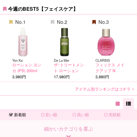
今週のBEST5【フェイスケア】
No.1
No.2
No.3
Yon Ka
De La Mer
CLARINS
ローション ヨン
ザ･トリートメン
フィックス メイ
カ (PS) 200ml
ト ローション
クアップ N
3,980円
17,980円
3,880円
アイテム別ランキングはコチラ
新着順
安い順
高い順
売筋順
細かいカテゴリを選ぶ