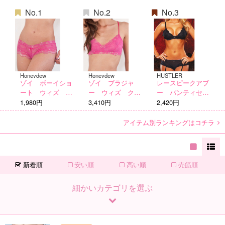
No.1
No.2
No.3
Honeydew
Honeydew
HUSTLER
ゾイ ボーイショ
ゾイ ブラジャ
レースピークアブ
ート ウィズ ク
ー ウィズ クロ
ー パンティセッ
ロスダイドレー
スダイドレース
ト ブラック
1,980円
3,410円
2,420円
ス ベリーベリー
ベリーベリー
アイテム別ランキングはコチラ
新着順
安い順
高い順
売筋順
細かいカテゴリを選ぶ