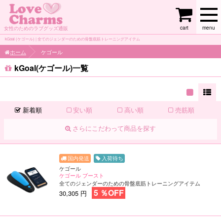
cart
menu
女性のためのラブグッズ通販
kGoal (ケゴール) | 全てのジェンダーのための骨盤底筋トレーニングアイテム
ホーム
ケゴール
kGoal(ケゴール)一覧
新着順
安い順
高い順
売筋順
さらにこだわって商品を探す
入荷待ち
ケゴール
ケゴール ブースト
全てのジェンダーのための骨盤底筋トレーニングアイテム
5 ％OFF
30,305 円