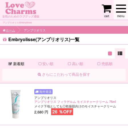
cart
menu
女性のためのラブグッズ通販
アンブリオリス/Embryolisse
ホーム
アンブリオリス
Embryolisse(アンブリオリス)一覧
新着順
安い順
高い順
売筋順
さらにこだわって商品を探す
アンブリオリス
アンブリオリス フィラデルム モイスチャークリーム 75ml
メイク下地としても◎乾燥肌向けのモイスチャークリーム
26 ％OFF
2,680 円