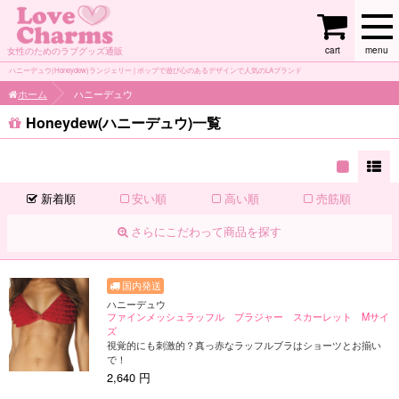
cart
menu
女性のためのラブグッズ通販
ハニーデュウ(Honeydew)ランジェリー | ポップで遊び心のあるデザインで人気のLAブランド
ホーム
ハニーデュウ
Honeydew(ハニーデュウ)一覧
新着順
安い順
高い順
売筋順
さらにこだわって商品を探す
ハニーデュウ
ファインメッシュラッフル ブラジャー スカーレット Mサイ
ズ
視覚的にも刺激的？真っ赤なラッフルブラはショーツとお揃い
で！
2,640 円