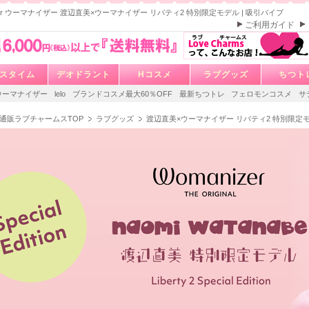
izer ウーマナイザー 渡辺直美×ウーマナイザー リバティ2 特別限定モデル | 吸引バイブ
ご利用ガイド
スタイム
デオドラント
Hコスメ
ラブグッズ
ちつト
ウーマナイザー
lelo
ブランドコスメ最大60％OFF
最新ちつトレ
フェロモンコスメ
サ
通販ラブチャームスTOP
ラブグッズ
渡辺直美×ウーマナイザー リバティ2 特別限定