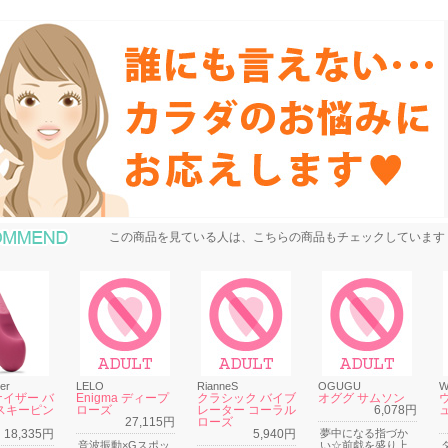
おすすめ商品
この商品を見ている人は、こちらの商品もチェックしています
er
LELO
RianneS
OGUGU
W
イザー バ
Enigma ディープ
クラシック バイブ
オググ サムソン
スキーピン
ローズ
レーター コーラル
6,078円
27,115円
ローズ
18,335円
5,940円
夢中になる指づか
音波振動×Gスポッ
い☆前戯を盛り上