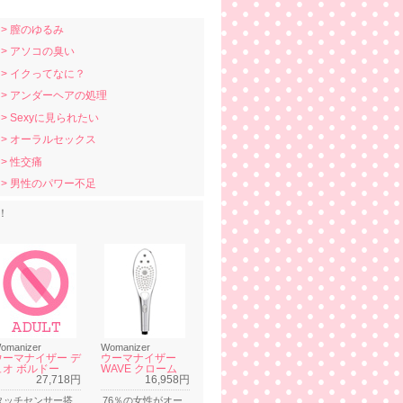
> 膣のゆるみ
> アソコの臭い
> イクってなに？
> アンダーヘアの処理
> Sexyに見られたい
> オーラルセックス
> 性交痛
> 男性のパワー不足
！
omanizer
Womanizer
ウーマナイザー デ
ウーマナイザー
ュオ ボルドー
WAVE クローム
27,718円
16,958円
タッチセンサー搭
76％の女性がオー