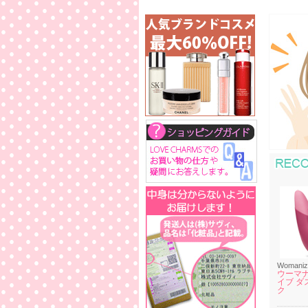
Womaniz
ウーマナ
イブ ダ
ク