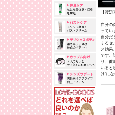
【渡辺
⾃分の
ってい
⾃分だ
するセ
ス効果
です。
り、健
いると
け”に