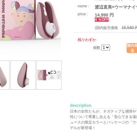
name :
渡辺直美×ウーマナイ
price :
14,990 円
4 ％OFF
15,540 
(国内販売価格
残りわずか
国内
個数
送
description
日本の女性たちが、ネガティブな感情や
性について尊重し合える「安心できる場
ュースの限定カラーとパッケージの「ウ
デルが新登場！