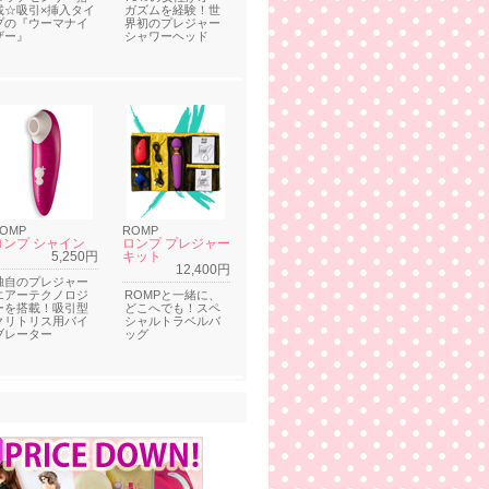
載☆吸引×挿入タイ
ガズムを経験！世
プの『ウーマナイ
界初のプレジャー
ザー』
シャワーヘッド
OMP
ROMP
ロンプ シャイン
ロンプ プレジャー
5,250円
キット
12,400円
独自のプレジャー
エアーテクノロジ
ROMPと一緒に、
ーを搭載！吸引型
どこへでも！スペ
クリトリス用バイ
シャルトラベルバ
ブレーター
ッグ