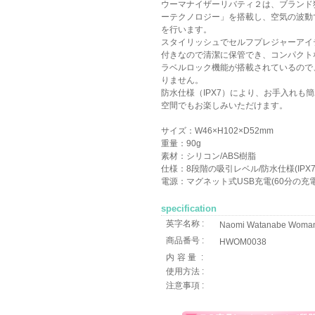
ウーマナイザーリバティ２は、ブランド
ーテクノロジー」を搭載し、空気の波動
を行います。
スタイリッシュでセルフプレジャーアイ
付きなので清潔に保管でき、コンパクト
ラベルロック機能が搭載されているので
りません。
防水仕様（IPX7）により、お手入れも
空間でもお楽しみいただけます。
サイズ：W46×H102×D52mm
重量：90g
素材：シリコン/ABS樹脂
仕様：8段階の吸引レベル/防水仕様(IPX
電源：マグネット式USB充電(60分の充電
specification
英字名称 :
Naomi Watanabe Womanize
商品番号 :
HWOM0038
内容量
:
使用方法 :
注意事項 :