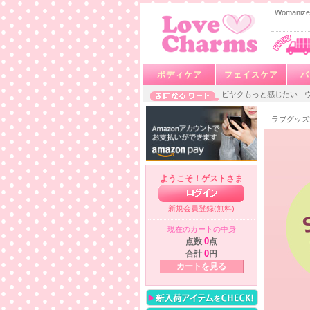
Woman
ボディケア
フェイスケア
バ
ビヤクもっと感じたい
ラブグッズ
ようこそ！ゲストさま
新規会員登録(無料)
現在のカートの中身
点数
0
点
合計
0
円
カートを見る