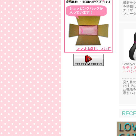
最新テ
を搭載
ナイザ
ブレー
Satisfyer
サティ
ー ペン
見た目
だけで
た機能
吸引バ