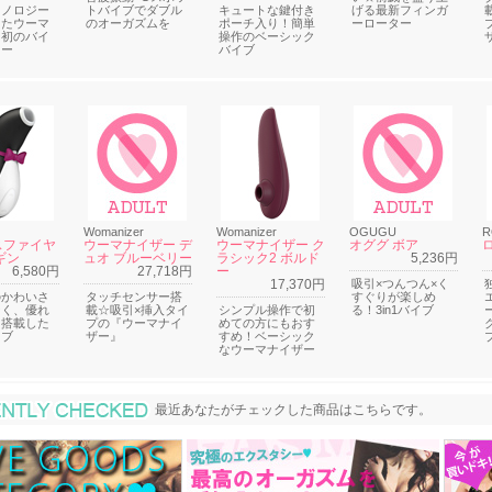
クノロジー
トバイブでダブル
キュートな鍵付き
げる最新フィンガ
したウーマ
のオーガズムを
ポーチ入り！簡単
ーローター
ー初のバイ
操作のベーシック
ター
バイブ
Womanizer
Womanizer
OGUGU
R
スファイヤ
ウーマナイザー デ
ウーマナイザー ク
オググ ボア
ギン
ュオ ブルーベリー
ラシック2 ボルド
5,236円
6,580円
27,718円
ー
17,370円
吸引×つんつん×く
のかわいさ
タッチセンサー搭
すぐりが楽しめ
なく、優れ
載☆吸引×挿入タイ
シンプル操作で初
る！3in1バイブ
を搭載した
プの『ウーマナイ
めての方にもおす
イブ
ザー』
すめ！ベーシック
なウーマナイザー
最近あなたがチェックした商品
最近あなたがチェックした商品はこちらです。