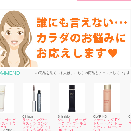
おすすめ商品
この商品を見ている人は、こちらの商品もチェックしています
Clinique
Shiseido
CLARINS
C
・ポー ボ
ラッシュ パワー
クレ・ド・ポー ボ
ファーミング EX
ースネトワ
マスカラ ロング
ーテ ヴォワールコ
トリートメント エ
A n
ウェアリング フォ
レクチュールｎ
ッセンス ローショ
6,280円
ーミュラ #04 ダー
SPF25 PA++
ン N