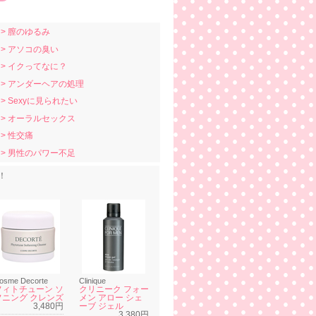
> 膣のゆるみ
> アソコの臭い
> イクってなに？
> アンダーヘアの処理
> Sexyに見られたい
> オーラルセックス
> 性交痛
> 男性のパワー不足
！
osme Decorte
Clinique
フィトチューン ソ
クリニーク フォー
フニング クレンズ
メン アロー シェ
3,480円
ーブ ジェル
3,380円