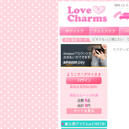
SKII 
ボディケア
フェイスケア
バ
ビヤクもっと感じたい
ラブグッズ
ようこそ！ゲストさま
新規会員登録(無料)
現在のカートの中身
点数
0
点
合計
0
円
カートを見る