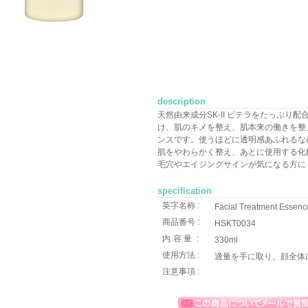
description
天然由来成分SK-II ピテラをたっぷり
け、肌のキメを整え、肌本来の働きを整
ンスです。使うほどに透明感あふれるな
肌をやわらかく整え、あとに使用する化
毛穴やエイジングサインが気になる方に
specification
英字名称 :
Facial Treatment Essen
商品番号 :
HSKT0034
内容量
:
330ml
使用方法 :
適量を手に取り、顔全体
注意事項 :