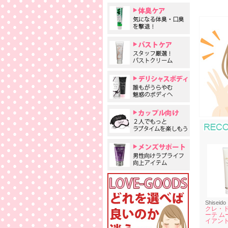
Shiseido
クレ・ド
ーテ ム
イアント