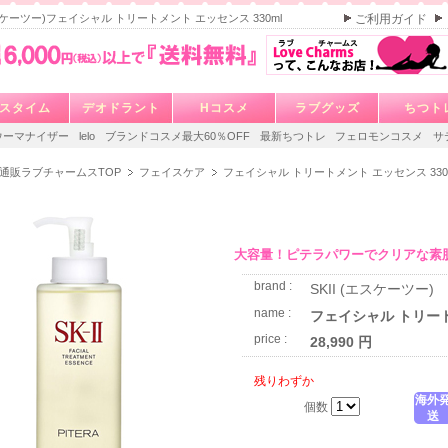
(エスケーツー)フェイシャル トリートメント エッセンス 330ml
ご利用ガイド
スタイム
デオドラント
Hコスメ
ラブグッズ
ちつト
ウーマナイザー
lelo
ブランドコスメ最大60％OFF
最新ちつトレ
フェロモンコスメ
サ
通販ラブチャームスTOP
フェイスケア
フェイシャル トリートメント エッセンス 330
大容量！ピテラパワーでクリアな素
brand :
SKII (エスケーツー)
name :
フェイシャル トリート
price :
28,990 円
残りわずか
海外
個数
送