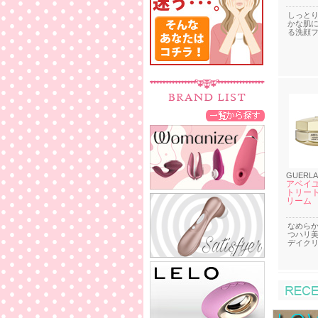
しっと
かな肌
る洗顔
GUERLA
アベイユ
トリート
リーム
なめら
つハリ
デイク