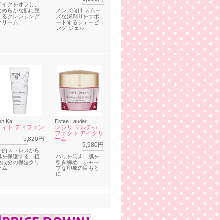
メイクをオフし、
なめらかな肌に整
メンズ向け スムー
えるクレンジング
ズな深剃りをサポ
クリーム
ートするシェービ
ング ジェル
on Ka
Estee Lauder
フィト ディフェン
レジリ マルチ-エ
ス
フェクト アイクリ
5,820円
ーム
9,980円
外的ストレスから
肌を保護する、植
ハリを与え、肌を
物成分の保湿クリ
引き締め、シャー
ーム
プな印象の目もと
に