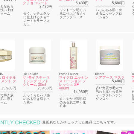
クチョコレート
6,480円
5,680円
りとなめら
3,480円
に洗い上げ
ワントーン明るい
ハリのある肌に整
フォーム
長く、ナチュラル
肌に仕上げるメイ
えるエッセンスロ
に仕上げるチョコ
クアップベース
ーション
レートカラーマス
カラ
IN
De La Mer
Estee Lauder
Kiehl's
Y
 ロイヤル
ザ･モイスチャラ
マイクロ エッセン
レアアース マスク
メント ク
イジング ソフト
ス ローション フ
5,480円
クリーム 30ml
レッシュ SF
15,980円
25,400円
400ml
古い角質や毛穴の
14,980円
汚れを取り去るデ
かで輝き放
ふっくらとハリ感
ィープクレンジン
美肌に導く
のある引き締まっ
すこやかで透明感
グマスク
リーム
た肌へ
のある肌に導く化
粧水
最近あなたがチェックした商品
最近あなたがチェックした商品はこちらです。