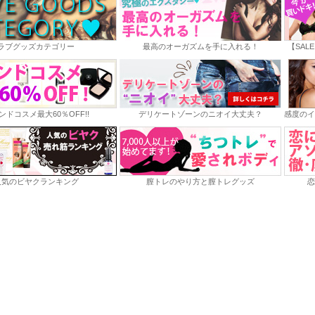
ラブグッズカテゴリー
最高のオーガズムを手に入れる！
【SAL
ンドコスメ最大60％OFF!!
デリケートゾーンのニオイ大丈夫？
感度のイ
人気のビヤクランキング
膣トレのやり方と膣トレグッズ
恋