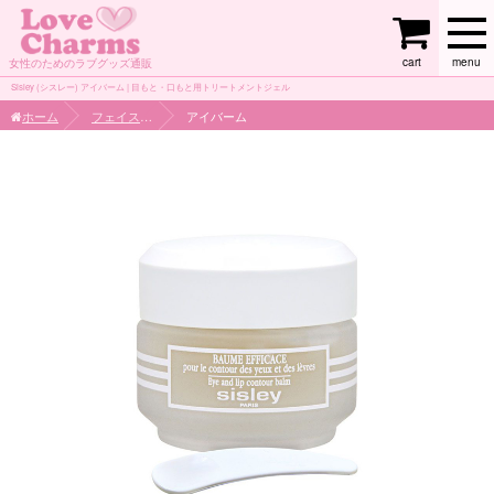
cart
menu
女性のためのラブグッズ通販
Sisley (シスレー) アイバーム | 目もと・口もと用トリートメントジェル
ホーム
フェイスケア
アイバーム