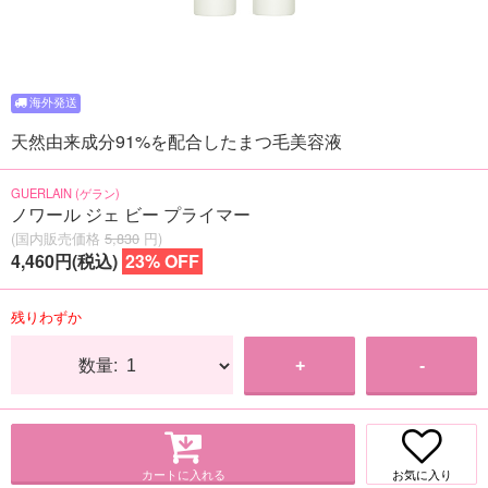
天然由来成分91%を配合したまつ毛美容液
GUERLAIN (ゲラン)
ノワール ジェ ビー プライマー
(国内販売価格
5,830
円)
4,460円(税込)
23% OFF
残りわずか
数量:
+
-
カートに入れる
お気に入り