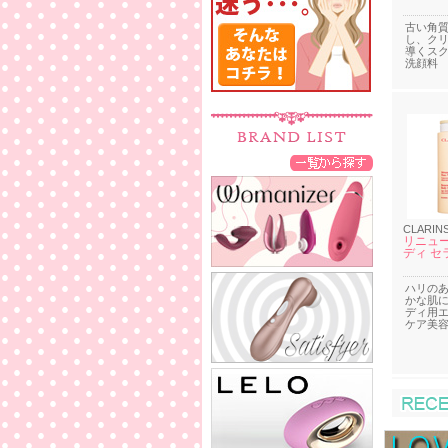
古い角
し、ク
導くス
洗顔料
CLARIN
リニュー
ディ セ
ハリの
かな肌
ディ用
ケア美