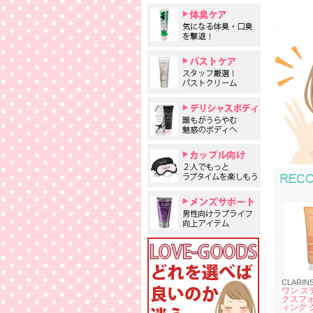
CLARIN
ワン ス
クスフ
ィング 