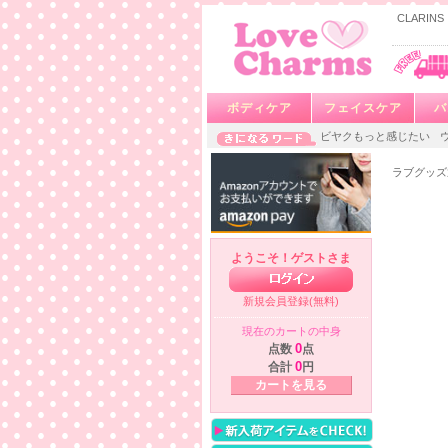
CLARI
ボディケア
フェイスケア
バ
ビヤクもっと感じたい
ラブグッズ
ようこそ！ゲストさま
新規会員登録(無料)
現在のカートの中身
点数
0
点
合計
0
円
カートを見る