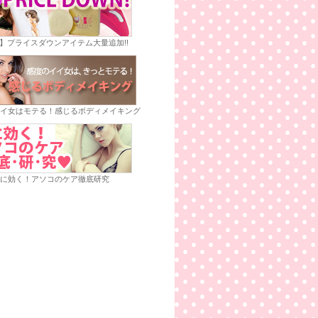
E】プライスダウンアイテム大量追加!!
イ女はモテる！感じるボディメイキング
に効く！アソコのケア徹底研究