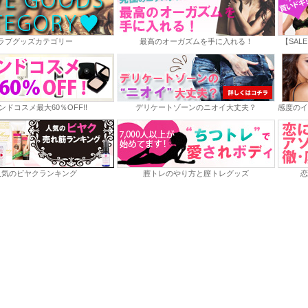
ラブグッズカテゴリー
最高のオーガズムを手に入れる！
【SAL
ンドコスメ最大60％OFF!!
デリケートゾーンのニオイ大丈夫？
感度のイ
人気のビヤクランキング
膣トレのやり方と膣トレグッズ
恋