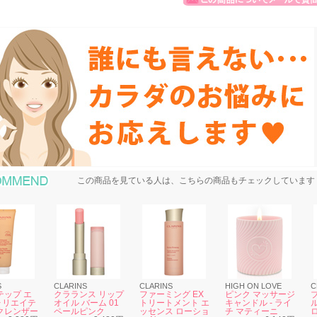
おすすめ商品
この商品を見ている人は、こちらの商品もチェックしています
S
CLARINS
CLARINS
HIGH ON LOVE
C
テップ エ
クラランス リップ
ファーミング EX
ピンク マッサージ
ォリエイテ
オイル バーム 01
トリートメント エ
キャンドル - ライ
クレンザー
ペールピンク
ッセンス ローショ
チ マティーニ