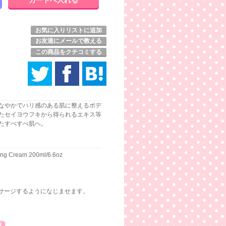
お気に入りリストに追加
お友達にメールで教える
この商品をクチコミする
なやかでハリ感のある肌に整えるボデ
たセイヨウフキから得られるエキス等
たすべすべ肌へ。
ming Cream 200ml/6.6oz
サージするようになじませます。