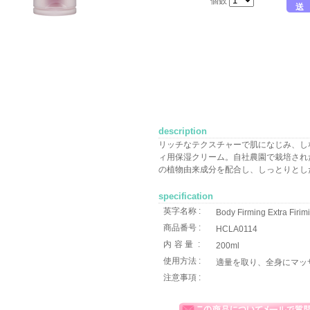
個数
送
description
リッチなテクスチャーで肌になじみ、し
ィ用保湿クリーム。自社農園で栽培され
の植物由来成分を配合し、しっとりとし
specification
英字名称 :
Body Firming Extra Firi
商品番号 :
HCLA0114
内容量
:
200ml
使用方法 :
適量を取り、全身にマッ
注意事項 :