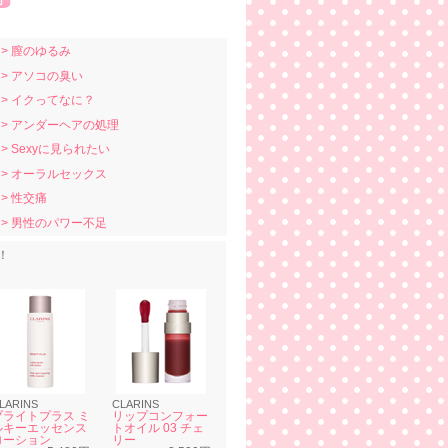
> 膣のゆるみ
> アソコの臭い
> イクってなに？
> アンダーヘアの処理
> Sexyに見られたい
> オーラルセックス
> 性交痛
> 男性のパワー不足
！
LARINS
CLARINS
ブライトプラス ミ
リップコンフォー
ルキーエッセンス
トオイル 03 チェ
ローション
リー