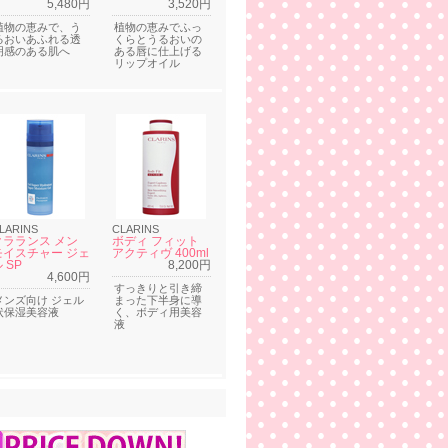
5,480円
3,520円
植物の恵みで、う
植物の恵みでふっ
るおいあふれる透
くらとうるおいの
明感のある肌へ
ある唇に仕上げる
リップオイル
LARINS
CLARINS
クラランス メン
ボディ フィット
モイスチャー ジェ
アクティヴ 400ml
 SP
8,200円
4,600円
すっきりと引き締
メンズ向け ジェル
まった下半身に導
状保湿美容液
く、ボディ用美容
液