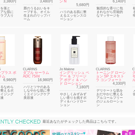
3,380円
3,480円
ン N
6,140円
5,680円
質を落と
唇のうるおいをキ
魅惑的な香りに包
リアな肌に
ープする、オイル
ハリのある肌に整
まれながら官能的
クラブ入り
生まれのリップバ
えるエッセンスロ
なマッサージを
ーム
ーション
S
CLARINS
Jo Malone
CLARINS
C
プラス ボ
ダブル セーラム
イングリッシュ ペ
トーニング ローシ
ラム
ADC 75ml
アー ＆ フリージ
ョン SP エキスト
6,980円
16,980円
ア ボディ ＆ ハン
ラ コンフォート
ル
ド ローション
4,330円
あるなめら
ハリとツヤのある
7,180円
に整えるボ
しなやかな肌に導
デリケートな肌を
エイジング
くエイジングケア
やさしくみずみず
おだやかに整える
容液
美容液
しい香りを残すボ
アルコールフリー
ディ＆ハンドロー
のジェルローショ
ション
ン
最近あなたがチェックした商品
最近あなたがチェックした商品はこちらです。