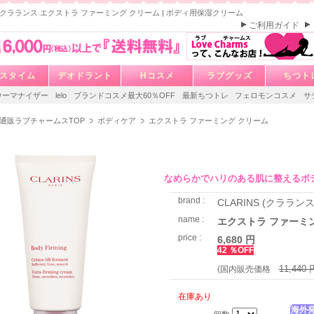
NS クラランス エクストラ ファーミング クリーム | ボディ用保湿クリーム
ご利用ガイド
スタイム
デオドラント
Hコスメ
ラブグッズ
ちつト
ウーマナイザー
lelo
ブランドコスメ最大60％OFF
最新ちつトレ
フェロモンコスメ
サ
通販ラブチャームスTOP
ボディケア
エクストラ ファーミング クリーム
なめらかでハリのある肌に整えるボ
brand :
CLARINS (クラランス
name :
エクストラ ファーミ
price :
6,680 円
42 ％OFF
11,440 
(国内販売価格
在庫あり
海外