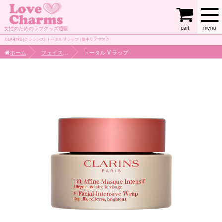
cart
menu
女性のためのラブグッズ通販
CLARINS (クラランス) トータル V ラップ | 集中ケアマスク
ホーム
フェイスケア
トータル V ラップ