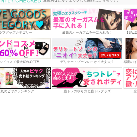
最近あなたがチェックした商品
最近あなたがチェックした商品はこちらです。
ラブグッズカテゴリー
最高のオーガズムを手に入れる！
【SAL
ンドコスメ最大60％OFF!!
デリケートゾーンのニオイ大丈夫？
感度のイ
人気のビヤクランキング
膣トレのやり方と膣トレグッズ
恋