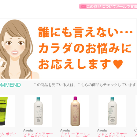
おすすめ商品
この商品を見ている人は、こちらの商品もチェックしています
Aveda
Aveda
Aveda
C
ム ボディ
シャンピュア ナー
チェリー アーモン
シャンピュア ナー