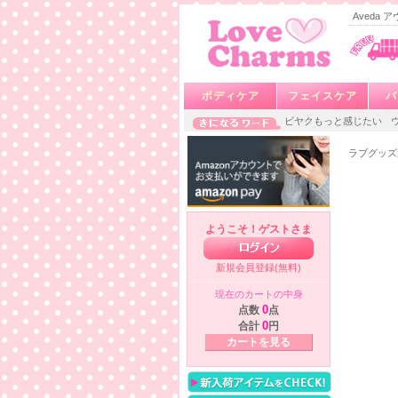
Aveda
ボディケア
フェイスケア
バ
ビヤクもっと感じたい
ラブグッズ
ようこそ！ゲストさま
新規会員登録(無料)
現在のカートの中身
点数
0
点
合計
0
円
カートを見る