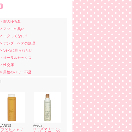
> 膣のゆるみ
> アソコの臭い
> イクってなに？
> アンダーヘアの処理
> Sexyに見られたい
> オーラルセックス
> 性交痛
> 男性のパワー不足
！
LARINS
Aveda
プラント シャワ
ローズマリーミン