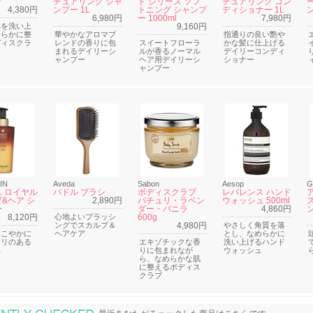
ブ
チュアリング シャ
ド シリーズ ソフ
チュアリング コン
4,380円
ンプー 1L
トニング シャンプ
ディショナー 1L
6,980円
ー 1000ml
7,980円
れを洗い上
9,160円
めらかに整
華やかなアロマブ
指通りの良い艶や
ディスクラ
レンドの香りに包
スイートフローラ
かな髪に仕上げる
まれるデイリーシ
ルが香るノーマル
デイリーコンディ
ャンプー
ヘア用デイリーシ
ショナー
ャンプー
IN
Aveda
Sabon
Aesop
G
 ロイヤル
パドル ブラシ
ボディスクラブ
レバレンス ハンド
&ヘア シ
2,890円
パチュリ・ラベン
ウォッシュ 500ml
ー
ダー・バニラ
4,860円
8,120円
心地よいブラッシ
600g
ングでスカルプ＆
4,980円
やさしく角質を落
すこやかに
ヘアケア
とし、なめらかに
ハリのある
エキゾチックな香
洗い上げるハンド
へ
りに包まれなが
ウォッシュ
ら、なめらかな肌
に整えるボディス
クラブ