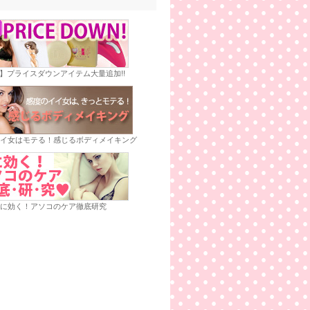
E】プライスダウンアイテム大量追加!!
イ女はモテる！感じるボディメイキング
に効く！アソコのケア徹底研究