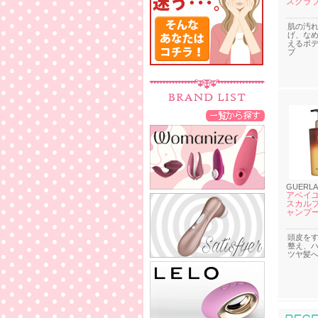
スクラ
肌の汚
げ、な
えるボ
ブ
GUERLA
アベイユ
スカルプ
ャンプ
頭皮を
整え、
ツヤ髪