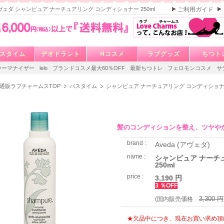
 アヴェダ シャンピュア ナーチュアリング コンディショナー 250ml
ご利用ガイド
スタイム
デオドラント
Hコスメ
ラブグッズ
ちつト
ウーマナイザー
lelo
ブランドコスメ最大60％OFF
最新ちつトレ
フェロモンコスメ
サ
通販ラブチャームスTOP
バスタイム
シャンピュア ナーチュアリング コンディショナー 
髪のコンディションを整え、ツヤや
brand :
Aveda (アヴェダ)
name :
シャンピュア ナーチ
250ml
price :
3,190 円
3 ％OFF
3,300 円
(国内販売価格
★欠品中につき、現在お買い求め頂