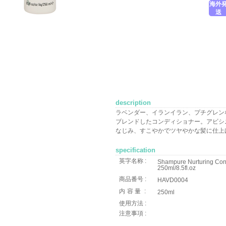
海外
送
description
ラベンダー、イランイラン、プチグレン
ブレンドしたコンディショナー。アビシ
なじみ、すこやかでツヤやかな髪に仕上
specification
英字名称 :
Shampure Nurturing Con
250ml/8.5fl.oz
商品番号 :
HAVD0004
内容量
:
250ml
使用方法 :
注意事項 :