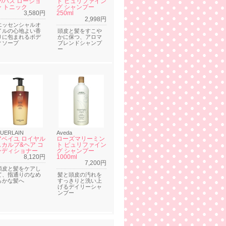
ー/バス ローショ
ト ピュリファイン
ン トニック
グ シャンプー
3,580円
250ml
2,998円
エッセンシャルオ
イルの心地よい香
頭皮と髪をすこや
りに包まれるボデ
かに保つ、アロマ
ィソープ
ブレンドシャンプ
ー
UERLAIN
Aveda
アベイユ ロイヤル
ローズマリーミン
スカルプ&ヘア コ
ト ピュリファイン
ンディショナー
グ シャンプー
8,120円
1000ml
7,200円
頭皮と髪をケアし
て、指通りのなめ
髪と頭皮の汚れを
らかな髪へ
すっきりと洗い上
げるデイリーシャ
ンプー