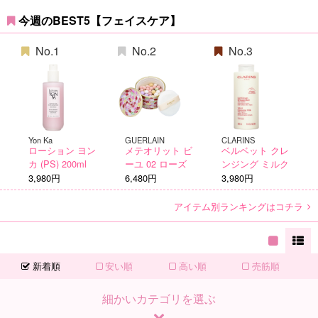
今週のBEST5【フェイスケア】
No.1
No.2
No.3
Yon Ka
GUERLAIN
CLARINS
ローション ヨン
メテオリット ビ
ベルベット クレ
カ (PS) 200ml
ーユ 02 ローズ
ンジング ミルク
3,980円
6,480円
3,980円
アイテム別ランキングはコチラ
新着順
安い順
高い順
売筋順
細かいカテゴリを選ぶ