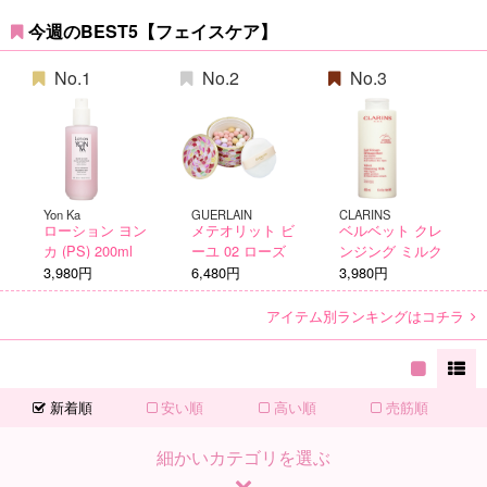
今週のBEST5【フェイスケア】
No.1
No.2
No.3
Yon Ka
GUERLAIN
CLARINS
ローション ヨン
メテオリット ビ
ベルベット クレ
カ (PS) 200ml
ーユ 02 ローズ
ンジング ミルク
3,980円
6,480円
3,980円
アイテム別ランキングはコチラ
新着順
安い順
高い順
売筋順
細かいカテゴリを選ぶ