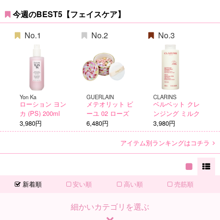
今週のBEST5【フェイスケア】
No.1
No.2
No.3
Yon Ka
GUERLAIN
CLARINS
ローション ヨン
メテオリット ビ
ベルベット クレ
カ (PS) 200ml
ーユ 02 ローズ
ンジング ミルク
3,980円
6,480円
3,980円
アイテム別ランキングはコチラ
新着順
安い順
高い順
売筋順
細かいカテゴリを選ぶ