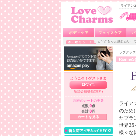
ライアンエス
ボディケア
フェイスケア
バ
ビヤクもっと感じたい
ラブグッズ
Riann
ようこそ！ゲストさま
新規会員登録(無料)
現在のカートの中身
ライア
点数
0
点
のため
合計
0
円
カートを見る
たブラ
世界35
様々な