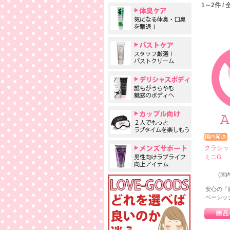
1～2件 /
クラシッ
ミニG
(
安心の「
ベーシッ