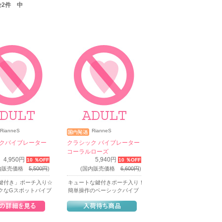
 全2件 中
RianneS
RianneS
クバイブレーター
クラシック バイブレーター
コーラルローズ
4,950円
5,940円
10 ％OFF
10 ％OFF
国内販売価格
5,500円
)
(国内販売価格
6,600円
)
鍵付き」ポーチ入り☆
キュートな鍵付きポーチ入り！
クなGスポットバイブ
簡単操作のベーシックバイブ