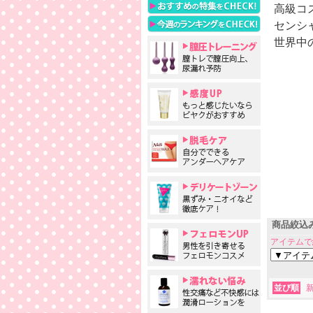
高級コ
センシ
世界中
商品絞込
アイテムで
並び順