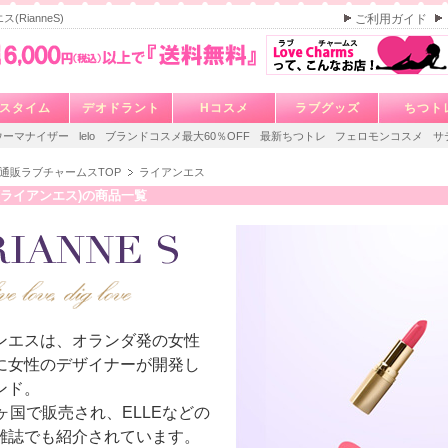
(RianneS)
ご利用ガイド
スタイム
デオドラント
Hコスメ
ラブグッズ
ちつト
ウーマナイザー
lelo
ブランドコスメ最大60％OFF
最新ちつトレ
フェロモンコスメ
サ
通販ラブチャームスTOP
ライアンエス
eS(ライアンエス)の商品一覧
ンエスは、オランダ発の女性
に女性のデザイナーが開発し
ンド。
ヶ国で販売され、ELLEなどの
雑誌でも紹介されています。