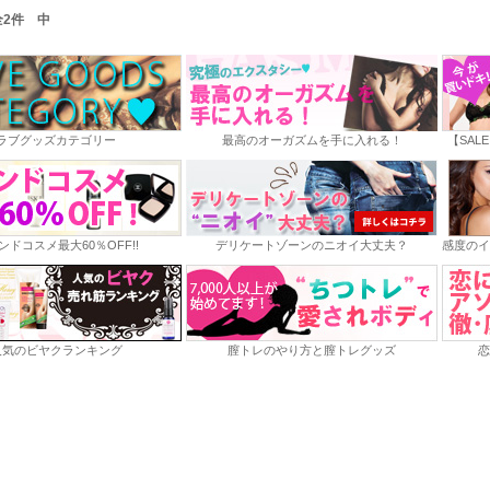
 全2件 中
ラブグッズカテゴリー
最高のオーガズムを手に入れる！
【SAL
ンドコスメ最大60％OFF!!
デリケートゾーンのニオイ大丈夫？
感度のイ
人気のビヤクランキング
膣トレのやり方と膣トレグッズ
恋