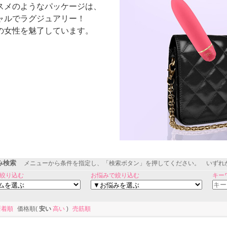
スメのようなパッケージは、
ャルでラグジュアリー！
の女性を魅了しています。
み検索
メニューから条件を指定し、「検索ボタン」を押してください。 いずれ
絞り込む
お悩みで絞り込む
キー
新着順
価格順(
安い
高い
)
売筋順