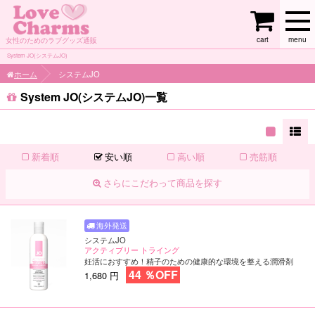
cart
menu
女性のためのラブグッズ通販
System JO(システムJO)
ホーム
システムJO
System JO(システムJO)一覧
新着順
安い順
高い順
売筋順
さらにこだわって商品を探す
システムJO
アクティブリー トライング
妊活におすすめ！精子のための健康的な環境を整える潤滑剤
44 ％OFF
1,680 円