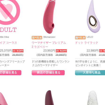
We-Vibe
Womanizer
LELO
イブ コーラス
ウーマナイザー プレミアム
ドット ライラック
2 ラズベリー
25,370円
23,992円
22,980円
15 ％OFF
20 ％OFF
15 
内販売価格
29,850円
)
(国内販売価格
29,990円
)
(国内販売価格
27,0
のハンズフリーカップ
2つの新機能を搭載したワンラン
8の字を描くように、高
ブレーター
ク上のウーマナイザー
ピンポイントに刺激！