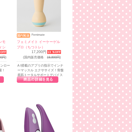
Femimate
ンモ
フェミメイト イーケーゲル
ィシ
プロ（ちつトレ）
17,200円
％OFF
13 ％OFF
00円
)
(国内販売価格
19,800円
)
モンロー
A I搭載のアプリの指示でインナ
場！
ーマッスル エクササイズ！骨盤
底筋トータルサポートデバイス