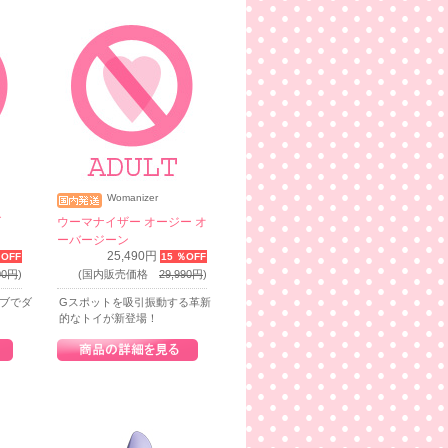
Womanizer
ズ
ウーマナイザー オージー オ
ーバージーン
25,490円
％OFF
15 ％OFF
00円
)
(国内販売価格
29,990円
)
イブでダ
Gスポットを吸引振動する革新
的なトイが新登場！