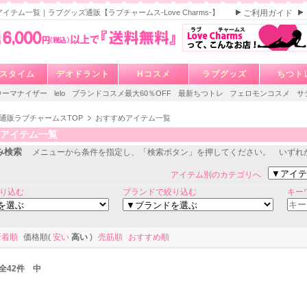
イテム一覧｜ラブグッズ通販【ラブチャームス-Love Charms-】
ご利用ガイド
スタイム
デオドラント
Hコスメ
ラブグッズ
ちつト
ウーマナイザー
lelo
ブランドコスメ最大60％OFF
最新ちつトレ
フェロモンコスメ
サ
通販ラブチャームスTOP
おすすめアイテム一覧
アイテム一覧
み検索
メニューから条件を指定し、「検索ボタン」を押してください。 いずれ
アイテム別のカテゴリへ
り込む
ブランドで絞り込む
キー
新着順
価格順(
安い
高い
)
売筋順
おすすめ順
/ 全42件 中