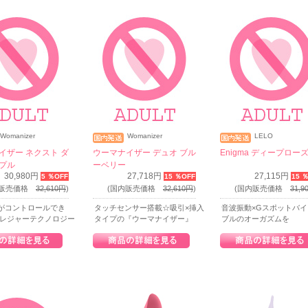
Womanizer
Womanizer
LELO
イザー ネクスト ダ
ウーマナイザー デュオ ブル
Enigma ディープロー
プル
ーベリー
30,980円
27,718円
27,115円
5 ％OFF
15 ％OFF
15 
内販売価格
32,610円
)
(国内販売価格
32,610円
)
(国内販売価格
31,9
がコントロールでき
タッチセンサー搭載☆吸引×挿入
音波振動×Gスポットバ
プレジャーテクノロジー
タイプの『ウーマナイザー』
ブルのオーガズムを