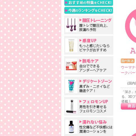
ウーマナ
ークパー
(国
「深さ」
る、3D
搭載！