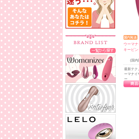
ウーマナ
キーピン
(国
最新テク
ーマナイ
ー