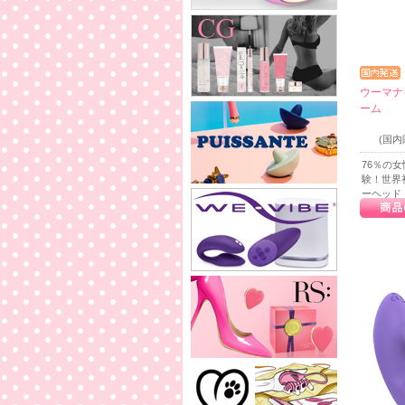
ウーマナ
ーム
(国
76％の
験！世界
ーヘッド