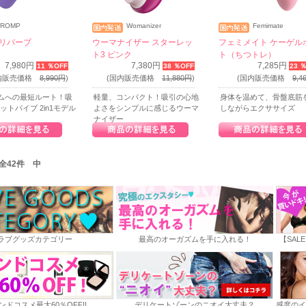
ROMP
Womanizer
Femimate
リバーブ
ウーマナイザー スターレッ
フェミメイト ケーゲル
ト3 ピンク
ト（ちつトレ）
7,980円
7,380円
7,285円
11 ％OFF
38 ％OFF
23 
国内販売価格
8,990円
)
(国内販売価格
11,880円
)
(国内販売価格
9,4
ムへの最短ルート！吸
軽量、コンパクト！吸引の心地
身体を温めて、骨盤底筋
ットバイブ 2in1モデル
よさをシンプルに感じるウーマ
しながらエクササイズ
ナイザー
/ 全42件 中
ラブグッズカテゴリー
最高のオーガズムを手に入れる！
【SAL
ンドコスメ最大60％OFF!!
デリケートゾーンのニオイ大丈夫？
感度のイ