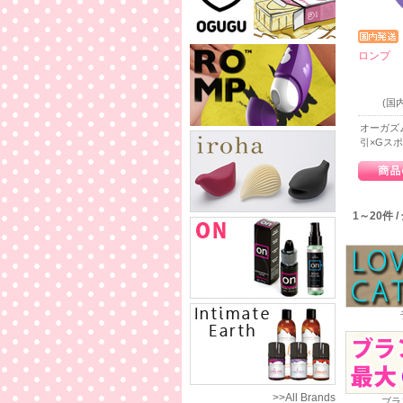
ロンプ 
(
オーガズ
引×Gスポ
1～20件 
>>All Brands
ブラ