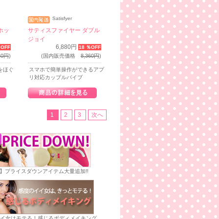
Satisfyer
ホッ
サティスファイヤー ダブル
ジョイ
6,880円
％OFF
18 ％OFF
60円
)
(国内販売価格
8,360円
)
をほぐ
スマホで簡単操作ができるアプ
リ対応カップルバイブ
1
2
3
次へ
E】プライスダウンアイテム大量追加!!
イ女はモテる！感じるボディメイキング