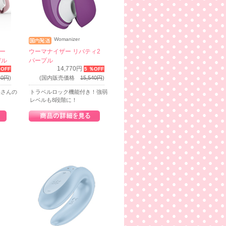
Womanizer
ー
ウーマナイザー リバティ2
デル
パープル
14,770円
％OFF
5 ％OFF
40円
)
(国内販売価格
15,540円
)
美さんの
トラベルロック機能付き！強弱
レベルも8段階に！