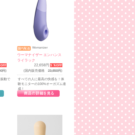
Womanizer
ウーマナイザー エンハンス
ライラック
22,658円
％OFF
5 ％OFF
00円
)
(国内販売価格
23,850円
)
速振動で
すべての人に最高の快感を！体
験モニターの100%オーガズム達
成！