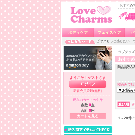
おすすめア
ボディケア
フェイスケア
バ
ビヤクもっと感じたい
ラブグッズ
おすすめ
商品絞込
ようこそ！ゲストさま
お悩みで絞
新規会員登録(無料)
現在のカートの中身
並び順
点数
0
点
合計
0
円
カートを見る
1～20件 