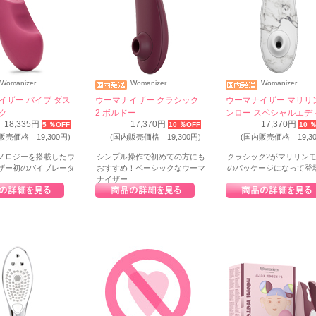
Womanizer
Womanizer
Womanizer
イザー バイブ ダス
ウーマナイザー クラシック
ウーマナイザー マリリ
ク
2 ボルドー
ンロー スペシャルエデ
18,335円
17,370円
17,370円
5 ％OFF
10 ％OFF
10 
ョン ホワイトマーブル
内販売価格
19,300円
)
(国内販売価格
19,300円
)
(国内販売価格
19,3
ノロジーを搭載したウ
シンプル操作で初めての方にも
クラシック2がマリリン
ザー初のバイブレータ
おすすめ！ベーシックなウーマ
のパッケージになって登
ナイザー