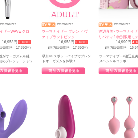
Womanizer
Womanizer
Womanizer
イザーWAVE クロ
ウーマナイザー ブレンド ヴ
渡辺直美×ウーマナイザ
ァイブラントピンク
リバティ2 特別限定モ
16,958円
16,958円
14,990円
5 ％OFF
5 ％OFF
4 
内販売価格
17,850円
)
(国内販売価格
17,850円
)
(国内販売価格
15,5
女性がオーガズムを経
吸引×Gスポットバイブでブレン
ウーマナイザー×渡辺直
初のプレジャーシャワ
ドオーガズムを体験！
スペシャルコラボ！