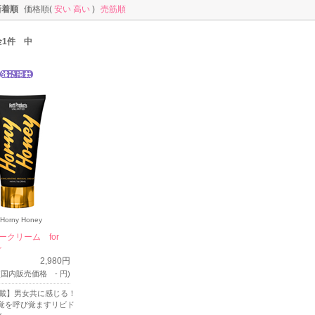
新着順
価格順(
安い
高い
)
売筋順
 全1件 中
Horny Honey
ークリーム for
r
2,980円
(国内販売価格 - 円)
n掲載】男女共に感じる！
覚を呼び覚ますリビド