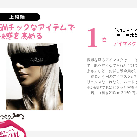
視界を遮るアイマスクは、「
て、肌を軽くなでられただけ
よさ」など、お試し隊全員が
「寝るとき用のアイマスクだ
リュクスなこれなら、ムード
ボン結びで肌にピタッと密着
っ暗。（長さ210cm
3,150
円