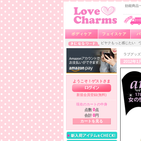
効能商品一
ボディケア
フェイスケア
バ
ビヤクもっと感じたい
ラブグッズ
2012年
ようこそ！ゲストさま
新規会員登録(無料)
現在のカートの中身
点数
0
点
合計
0
円
カートを見る