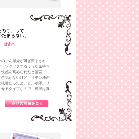
そのぶん感覚が研ぎ澄まされ
で、ゾクゾクするような気持ち
、快感を高められたと証言！
と色気がないけど、サテン地の
は抜群だったよ」とルポ隊。リ
させるタイプなので、視界は真
）