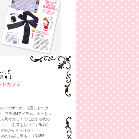
ワのフェザーが、視覚にもつけ
い、プチSMアイテム。両手をつ
たら恥ずかしくて抵抗する彼の
・・。「乳首をしつこく舐めら
、M心がそそられる・・・」
めたお試し隊も。（3,456