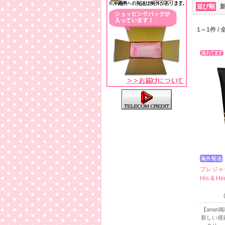
並び順
1～1件 /
プレジャ
His & He
【ana
新しい感