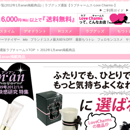
覧(2012年1月anan掲載商品)｜ラブグッズ通販【ラブチャームス-Love Charms-】
ご利用ガイド
スタイム
デオドラント
Hコスメ
ラブグッズ
ちつト
ウーマナイザー
lelo
ブランドコスメ最大60％OFF
最新ちつトレ
フェロモンコスメ
サ
通販ラブチャームスTOP
2012年1月anan掲載商品
1月anan掲載商品