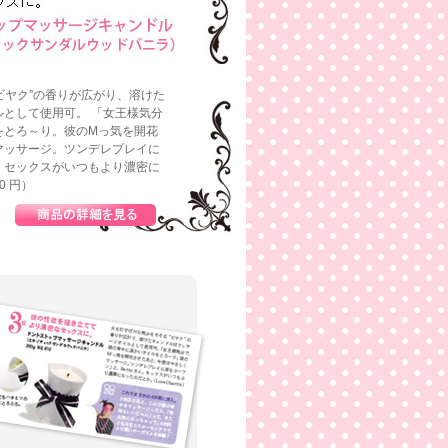
ビヤク”の香りが広がり、溶けた
として使用可。 「女王様気分
をとろ～り。彼のMっ気を開花
マッサージ。ツンデレプレイに
。セックスがいつもより濃密に
0 円）