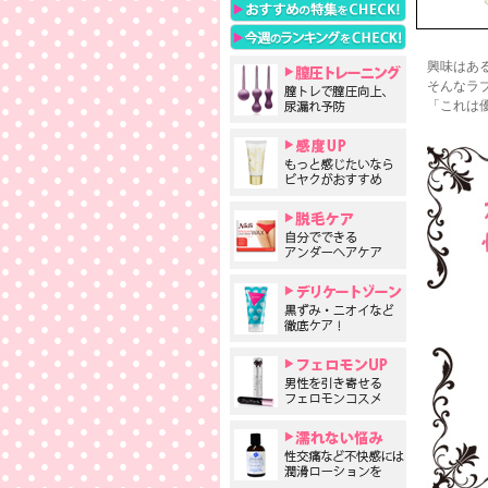
興味はあ
そんなラ
「これは優