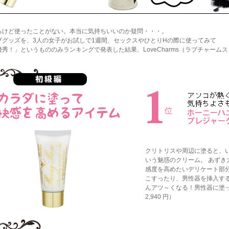
るけど使ったことがない。本当に気持ちいいのか疑問・・・。
ブグッズを、3人の女子がお試しで1週間、セックスやひとりHの際に使ってみて
秀！」というもののみランキングで発表した結果、LoveCharms（ラブチャーム
クリトリスや周辺に塗ると、
いう魅惑のクリーム。 あずき
感度を高めたいデリケート部分
こすったり、男性器を挿入す
んアツ～くなる！男性器に塗っ
2,940 円）