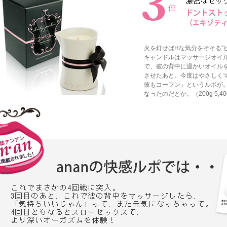
火を灯せばHな気分をそそる”
キャンドルはマッサージオイル
で、彼の背中に温かいオイル
させたあと、今度はやさしく
彼もコーフン」というルポが
なったのだとか。（200g 5,40